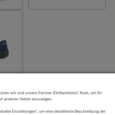
en wir und unsere Partner (Drittanbieter) Tools, um Ihr
f anderen Seiten anzuzeigen.
wertung von 4.4 von 5 Sternen
instieg
duelle Einstellungen“, um eine detaillierte Beschreibung der