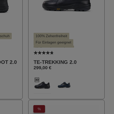
ßschuh
100% Zehenfreiheit
Für Einlagen geeignet
Hallux valgus geeignet
Durchschnittliche Bewertung von 4.
Hohe Dämpfung
Leichter Einstieg
OT 2.0
TE-TREKKING 2.0
Stil - Sportlich
299,00 €
auswählen
Farbe
100
424
(Diese Option ist zurzeit 
%