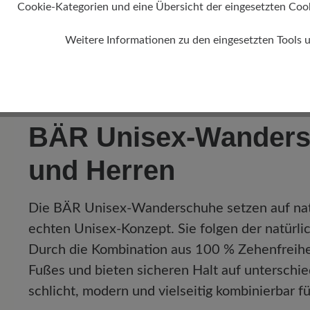
299,00 
Cookie-Kategorien und eine Übersicht der eingesetzten Cookie
Farbe
Weitere Informationen zu den eingesetzten Tools 
18
BÄR Unisex-Wandersc
und Herren
Die BÄR Unisex-Wanderschuhe setzen auf natü
echten Unisex-Konzept. Sie folgen der natürli
Durch die Kombination aus 100 % Zehenfreiheit,
Fußes und bieten sicheren Halt auf unterschied
schlicht, modern und vielseitig kombinierbar