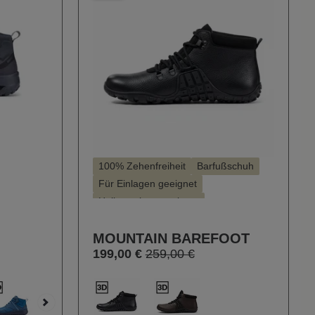
100% Zehenfreiheit
Barfußschuh
Für Einlagen geeignet
Hallux valgus geeignet
ndfaktor
MOUNTAIN BAREFOOT
199,00 €
259,00 €
auswählen
Farbe
400
613
159
938
289
(Diese Option ist zurzeit 
Weiter