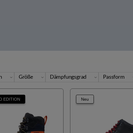
en
Größe
Dämpfungsgrad
Passform
D EDITION
Neu