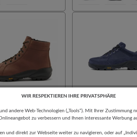
WIR RESPEKTIEREN IHRE PRIVATSPHÄRE
enfreiheit
100% Zehenfreiheit
agen geeignet
Für Einlagen geeignet
 andere Web-Technologien („Tools“). Mit Ihrer Zustimmung nutz
algus geeignet
Hallux valgus geeignet
Onlineangebot zu verbessern und Ihnen interessante Werbung au
hnittliche Bewertung von 4.4 von 5 Sternen
Durchschnittliche Be
mpfung
Stil - Sportlich
Hohe Dämpfung
Leichter E
BERG
TRANSEUROPA 2.0
Stil - Sportlich
ren und direkt zur Webseite weiter zu navigieren, oder auf „Indivi