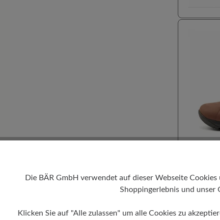
100% Zeh
Für Einl
Die BÄR GmbH verwendet auf dieser Webseite Cookies und
Hallux v
Shoppingerlebnis und unser 
Durchsc
Hohe Dä
FELD
Klicken Sie auf "Alle zulassen" um alle Cookies zu akzeptie