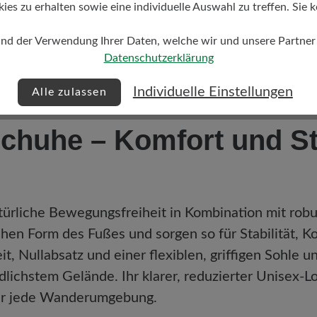
€
259,00 €
s zu erhalten sowie eine individuelle Auswahl zu treffen. Sie k
auswählen
auswählen
Farbe
und der Verwendung Ihrer Daten, welche wir und unsere Partner d
Datenschutzerklärung
1
289
405
Individuelle Einstellungen
Alle zulassen
huhe – Komfort und Sta
rliche Bewegungsfreiheit in Kombination mit robu
chen Form des Fußes und sorgen so für Stabilität, K
 Nullabsatz und einer flexiblen, griffigen Sohle un
lichstem Gelände. Ihr klarer, reduzierter Unisex-L
 für jede Wanderumgebung.