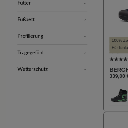
Futter
Fußbett
Profilierung
100% Zeh
Für Einl
Tragegefühl
Hallux v
Durchsc
Hohe Dä
BERG
KäuferI
Wetterschutz
339,00 
Stil - Spo
Farbe
16