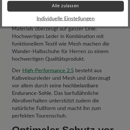
BÄR entwirft nicht nur Schuhe die über 100-
Alle zulassen
prozentige Zehenfreiheit, Flexibilität und
Individuelle Einstellungen
Nullabsatz verfügen – auch die
Qualität des
Materials
überzeugt auf ganzer Linie.
Hochwertiges Leder in Kombination mit
funktionellem Textil wie Mesh machen die
Wander-Halbschuhe für Herren zu einem
hochwertigen Qualitätsprodukt.
Der
High-Performance 2.5
besteht aus
Kalbveloursleder und Mesh und überzeugt
vor allem durch seine
hochbelastbare
Endurance-Sohle
. Das barfußähnliche
Abrollverhalten unterstützt zudem die
natürliche Fußform und macht ihn zum
perfekten Tourenschuh.
Optimaler Schutz vor