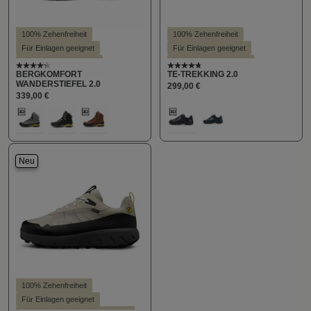
100% Zehenfreiheit
100% Zehenfreiheit
Für Einlagen geeignet
Für Einlagen geeignet
Hallux valgus geeignet
Hallux valgus geeignet
Durchschnittliche Bewertung von 4.2 von 5 Sternen
Durchschnittliche Bewert
BERGKOMFORT
TE-TREKKING 2.0
Hohe Dämpfung
Stil - Sportlich
Hohe Dämpfung
WANDERSTIEFEL 2.0
299,00 €
Leichter Einstieg
Stil - Sportlich
339,00 €
auswählen
auswählen
Farbe
Farbe
112
179
289
100
424
(Diese Option ist zur
Neu
100% Zehenfreiheit
Für Einlagen geeignet