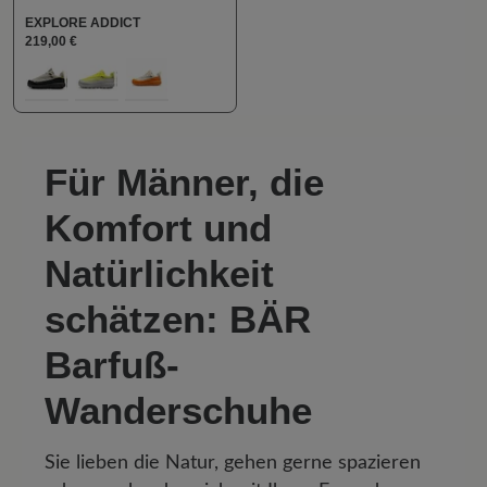
Hallux valgus geeignet
Vegan
EXPLORE ADDICT
219,00 €
auswählen
Farbe
111
152
957
Für Männer, die
Komfort und
Natürlichkeit
schätzen: BÄR
Barfuß-
Wanderschuhe
Sie lieben die Natur, gehen gerne spazieren