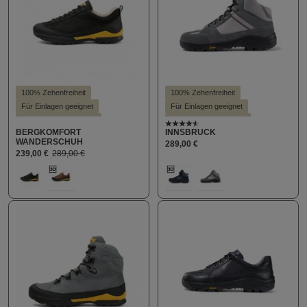
100% Zehenfreiheit
100% Zehenfreiheit
Für Einlagen geeignet
Für Einlagen geeignet
Hallux valgus geeignet
Hallux valgus geeignet
Durchschnittliche Bewert
BERGKOMFORT
INNSBRUCK
Hohe Dämpfung
Hohe Dämpfung
Stil - Sportlich
WANDERSCHUH
289,00 €
Leichter Einstieg
Stil - Sportlich
239,00 €
289,00 €
auswählen
auswählen
Farbe
Farbe
179
289
405
928
(Diese Option ist zurzeit nicht verfügbar.)