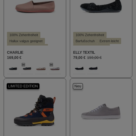
100% Zehenfreiheit
100% Zehenfreiheit
Hallux valgus geeignet
Barfußschuh
Extrem leicht
KäuferInnen Empfehlung
Für Einlagen geeignet
CHARLIE
ELLY TEXTIL
Leichter Einstieg
Hallux valgus geeignet
169,00 €
79,00 €
159,00 €
Schlanke Silhouette
Hoher Trendfaktor
auswählen
auswählen
Farbe
Farbe
Stil - Casual
Leichter Einstieg
Stil - Elegant
100
405
710
713
812
107
159
LIMITED EDITION
Neu