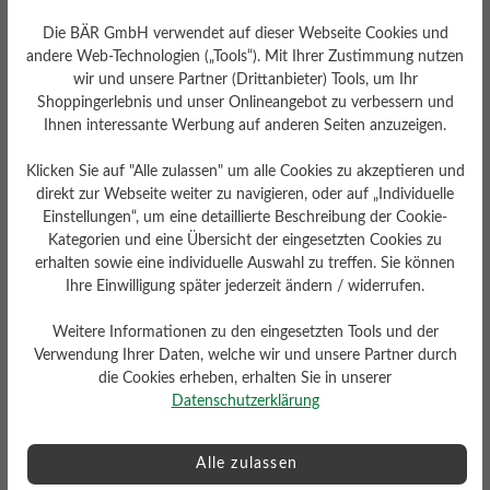
Wenn Sie besonders exklusive Damenschuhe
Die BÄR GmbH verwendet auf dieser Webseite Cookies und
kaufen möchten, entdecken Sie unsere
andere Web-Technologien („Tools“). Mit Ihrer Zustimmung nutzen
hochwertigen Lammfell-Schuhe
!
wir und unsere Partner (Drittanbieter) Tools, um Ihr
Shoppingerlebnis und unser Onlineangebot zu verbessern und
Damen-Berufsschuhe
Ihnen interessante Werbung auf anderen Seiten anzuzeigen.
Klicken Sie auf "Alle zulassen" um alle Cookies zu akzeptieren und
für Pflege, Service &
direkt zur Webseite weiter zu navigieren, oder auf „Individuelle
Einstellungen“, um eine detaillierte Beschreibung der Cookie-
mehr
Kategorien und eine Übersicht der eingesetzten Cookies zu
erhalten sowie eine individuelle Auswahl zu treffen. Sie können
Ihre Einwilligung später jederzeit ändern / widerrufen.
Auch im Berufsalltag sind BÄR Schuhe die
Weitere Informationen zu den eingesetzten Tools und der
ideale Wahl für Frauen, die bequem, sicher
Verwendung Ihrer Daten, welche wir und unsere Partner durch
und gesund unterwegs sein wollen. Dank
die Cookies erheben, erhalten Sie in unserer
100% Zehenfreiheit, Nullabsatz und flexibler
Datenschutzerklärung
Sohle bieten sie ein natürliches Laufgefühl -
perfekt für lange Arbeitstage in der Pflege,
Alle zulassen
Gastronomie oder im Büro. So fühlen sich