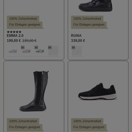
100% Zehenfreiheit
100% Zehenfreiheit
Für Einlagen geeignet
Für Einlagen geeignet
Hallux valgus geeignet
Hallux valgus geeignet
Durchschnittliche Bewertung von 5 von 5 Sternen
EMMA 2.0
RUNA
KäuferInnen Empfehlung
Hohe Dämpfung
199,00 €
239,00 €
339,00 €
Leichter Einstieg
Leichter Einstieg
auswählen
auswählen
Farbe
Farbe
Schlanke Silhouette
301
307
324
484
490
100
Stil - Casual
100% Zehenfreiheit
100% Zehenfreiheit
Für Einlagen geeignet
Für Einlagen geeignet