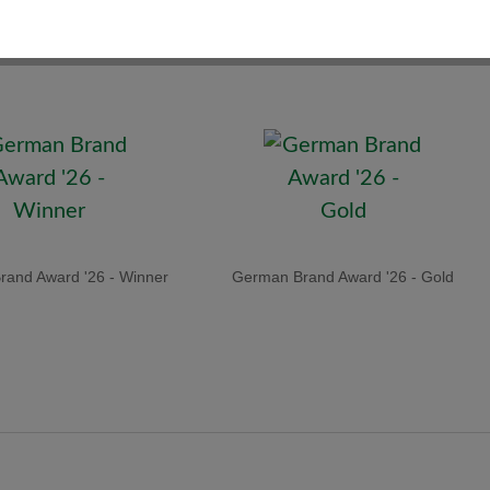
and Award '26 - Winner
German Brand Award '26 - Gold