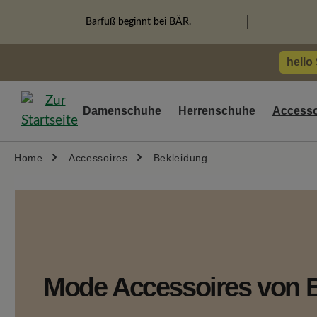
springen
Zur Hauptnavigation springen
Barfuß beginnt bei BÄR.
hello
Damenschuhe
Herrenschuhe
Accesso
Home
Accessoires
Bekleidung
Mode Accessoires von