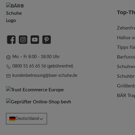
Top-T
Zehenfre
Hallux v
Facebook
Instagram
YouTube
Pinterest
Tipps fü
Barfuss
Mo – Fr 8:00 - 18:00 Uhr
0800 51 65 65 56 (gebührenfrei)
Schuhwe
kundenbetreuung@baer-schuhe.de
Schuhbr
Größenb
BÄR Tra
Deutschland