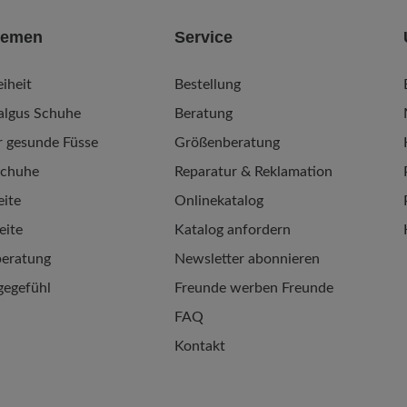
hemen
Service
iheit
Bestellung
algus Schuhe
Beratung
r gesunde Füsse
Größenberatung
schuhe
Reparatur & Reklamation
ite
Onlinekatalog
eite
Katalog anfordern
eratung
Newsletter abonnieren
gegefühl
Freunde werben Freunde
FAQ
Kontakt