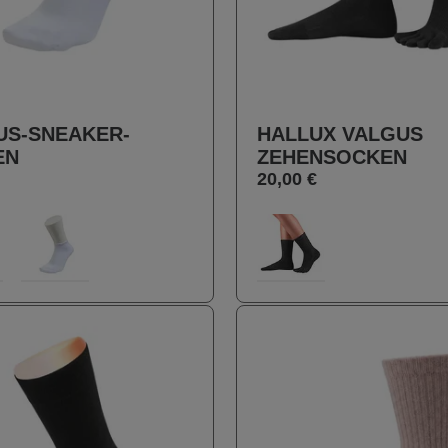
S-SNEAKER-
HALLUX VALGUS
EN
ZEHENSOCKEN
20,00 €
auswählen
auswählen
Farbe
0
300
100