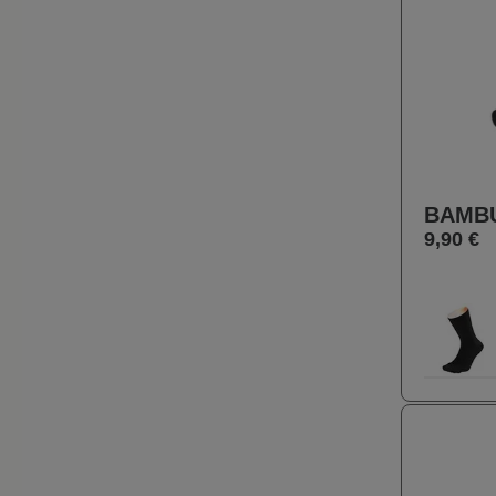
BAMB
9,90 €
Farbe
10