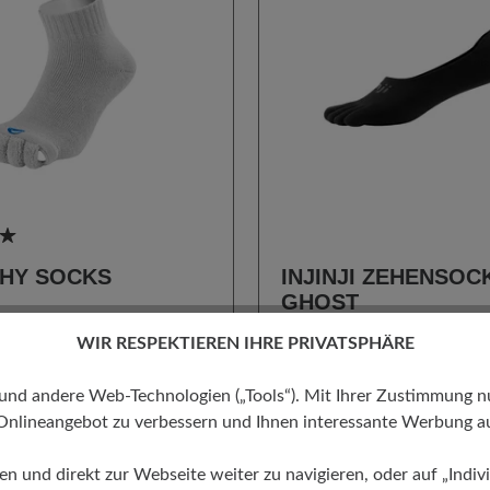
hnittliche Bewertung von 5 von 5 Sternen
HY SOCKS
INJINJI ZEHENSOC
GHOST
12,95 €
WIR RESPEKTIEREN IHRE PRIVATSPHÄRE
auswählen
auswählen
Farbe
 andere Web-Technologien („Tools“). Mit Ihrer Zustimmung nutz
1
100
Onlineangebot zu verbessern und Ihnen interessante Werbung au
ren und direkt zur Webseite weiter zu navigieren, oder auf „Indivi