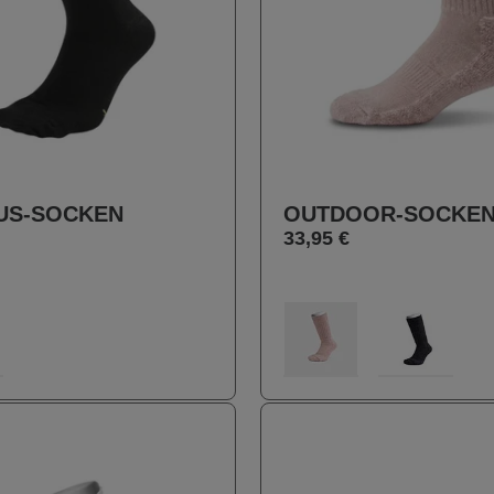
US-SOCKEN
OUTDOOR-SOCKE
33,95 €
auswählen
auswählen
Farbe
0
014
016