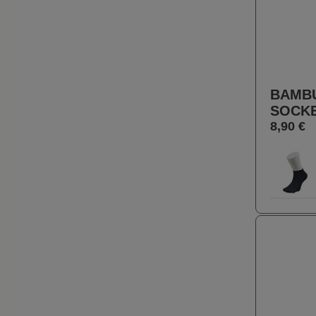
BAMBU
SOCK
8,90 €
Farbe
10