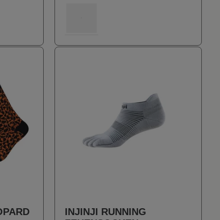
153
OPARD
INJINJI RUNNING