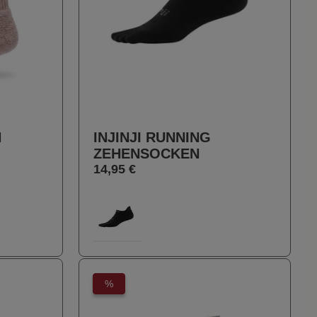
N
INJINJI RUNNING
ZEHENSOCKEN
14,95 €
auswählen
Farbe
100
%