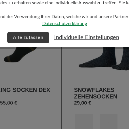
s zu erhalten sowie eine individuelle Auswahl zu treffen. Sie k
und der Verwendung Ihrer Daten, welche wir und unsere Partner d
Datenschutzerklärung
Individuelle Einstellungen
Alle zulassen
ING SOCKEN DEX
SNOWFLAKES
ZEHENSOCKEN
55,00 €
29,00 €
auswählen
auswählen
Farbe
3
146
432