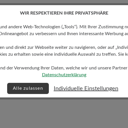
WIR RESPEKTIEREN IHRE PRIVATSPHÄRE
 andere Web-Technologien („Tools“). Mit Ihrer Zustimmung nutz
Onlineangebot zu verbessern und Ihnen interessante Werbung au
Ihre Vorteile sichern!
ren und direkt zur Webseite weiter zu navigieren, oder auf „Indivi
s zu erhalten sowie eine individuelle Auswahl zu treffen. Sie k
Expertentipps
und der Verwendung Ihrer Daten, welche wir und unsere Partner d
Sonderangebot
nsider-Tipps zur
Datenschutzerklärung
ieblingsstücke.
Erhalten Sie exklusive Rabatte und
Individuelle Einstellungen
Aktionen nur für Insider.
Alle zulassen