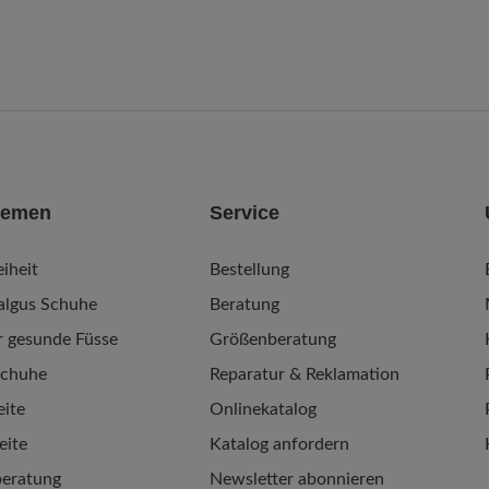
hemen
Service
iheit
Bestellung
algus Schuhe
Beratung
r gesunde Füsse
Größenberatung
schuhe
Reparatur & Reklamation
ite
Onlinekatalog
eite
Katalog anfordern
eratung
Newsletter abonnieren