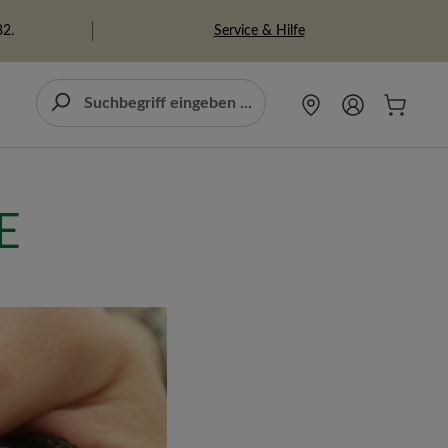
Service & Hilfe
82.
E