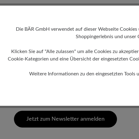
Die BÄR GmbH verwendet auf dieser Webseite Cookies und
Shoppingerlebnis und unser 
Jetzt zum Newsletter anmelden und 
Klicken Sie auf "Alle zulassen" um alle Cookies zu akzeptie
10€ Rabatt sichern
Cookie-Kategorien und eine Übersicht der eingesetzten Cookie
Früher
Weitere Informationen zu den eingesetzten Tools 
Zugang
Erhalten Sie I
Pflege Ihrer L
Als erstes über Neuheiten und
limitierte Editionen informiert
werden.
Jetzt zum Newsletter anmelden