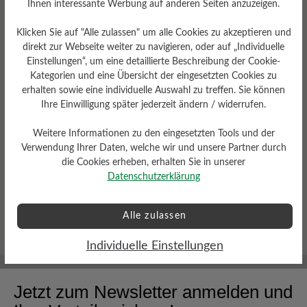
Ihnen interessante Werbung auf anderen Seiten anzuzeigen.
bewerbung@baer-schuhe.de
Klicken Sie auf "Alle zulassen" um alle Cookies zu akzeptieren und
Fragen beantwortet Ihnen Herr Werner Ruf
direkt zur Webseite weiter zu navigieren, oder auf „Individuelle
Einstellungen“, um eine detaillierte Beschreibung der Cookie-
gerne telefonisch unter 07142 956665
Kategorien und eine Übersicht der eingesetzten Cookies zu
erhalten sowie eine individuelle Auswahl zu treffen. Sie können
Ihre Einwilligung später jederzeit ändern / widerrufen.
Weitere Informationen zu den eingesetzten Tools und der
Jetzt bewerben
Druckversion
Verwendung Ihrer Daten, welche wir und unsere Partner durch
die Cookies erheben, erhalten Sie in unserer
Datenschutzerklärung
Alle zulassen
Individuelle Einstellungen
Jetzt zum Newsletter anmelden und