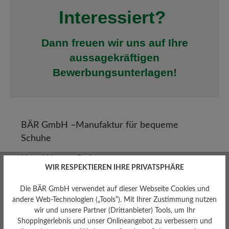
Interessiert?
Dann freuen wir uns auf Ihre
aussagekräftigen
Bewerbungsunterlagen!
BÄR GmbH –
Manufaktur für bequeme
Schuhe
Herr Werner Ruf
WIR RESPEKTIEREN IHRE PRIVATSPHÄRE
Pleidelsheimer Straße 15/1
Die BÄR GmbH verwendet auf dieser Webseite Cookies und
74321 Bietigheim-Bissingen
andere Web-Technologien („Tools“). Mit Ihrer Zustimmung nutzen
wir und unsere Partner (Drittanbieter) Tools, um Ihr
Gerne auch per E-Mail an:
Shoppingerlebnis und unser Onlineangebot zu verbessern und