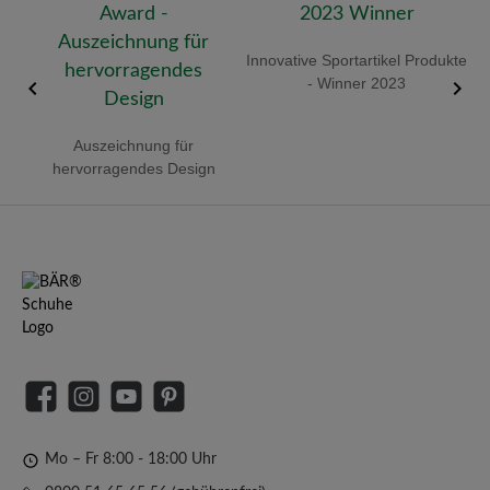
old
Innovative Sportartikel Produkte
R
- Winner 2023
Auszeichnung für
hervorragendes Design
Facebook
Instagram
YouTube
Pinterest
Mo – Fr 8:00 - 18:00 Uhr