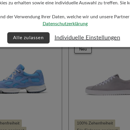
€
229,00 €
Schlanke Silhouette
Stil - 
s zu erhalten sowie eine individuelle Auswahl zu treffen. Sie k
auswählen
auswählen
Farbe
und der Verwendung Ihrer Daten, welche wir und unsere Partner d
Datenschutzerklärung
0
212
710
713
100
705
(Diese Option ist zurzeit nicht verfügbar.)
(Diese Option ist zurzeit nic
Weiter
Individuelle Einstellungen
Alle zulassen
Neu
enfreiheit
100% Zehenfreiheit