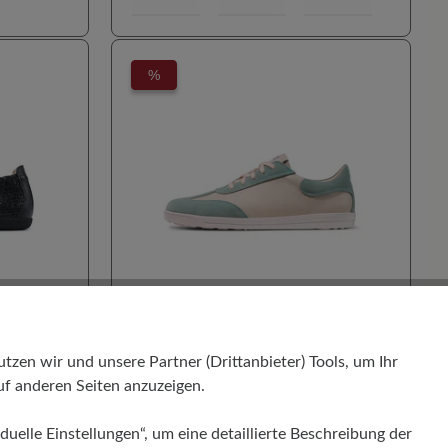
%
ßschuh
100% Zehenfreiheit
Barfußschuh
Extrem leicht
Für Einlagen geeignet
en wir und unsere Partner (Drittanbieter) Tools, um Ihr
Hoher Trendfaktor
f anderen Seiten anzuzeigen.
KäuferInnen Empfehlung
ELODY
Schlanke Silhouette
Stil - Casual
duelle Einstellungen“, um eine detaillierte Beschreibung der