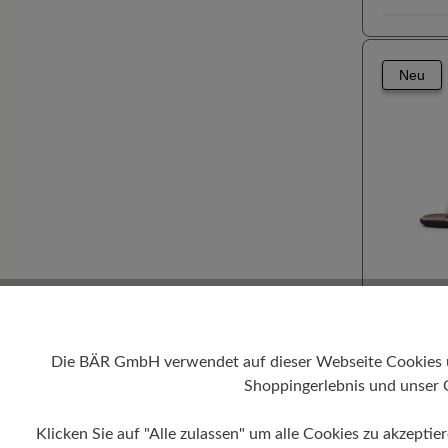
Neu
100% Zeh
Hallux v
Die BÄR GmbH verwendet auf dieser Webseite Cookies und
Hoher Tr
Shoppingerlebnis und unser 
Schlanke
TIANA
Klicken Sie auf "Alle zulassen" um alle Cookies zu akzeptie