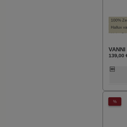
100% Zeh
Hallux v
Hohe Dä
KäuferI
VANNI
Leichter 
139,00 
Farbe
28
%