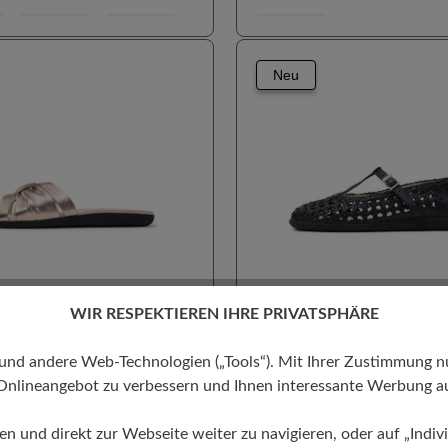
Neu
WIR RESPEKTIEREN IHRE PRIVATSPHÄRE
enfreiheit
100% Zehenfreiheit
Barfu
algus geeignet
Für Einlagen geeignet
 andere Web-Technologien („Tools“). Mit Ihrer Zustimmung nutz
endfaktor
Leichter Einstieg
Hallux valgus geeignet
Onlineangebot zu verbessern und Ihnen interessante Werbung au
 Silhouette
Stil - Elegant
Hoher Trendfaktor
COLLEEN
KäuferInnen Empfehlung
ren und direkt zur Webseite weiter zu navigieren, oder auf „Indivi