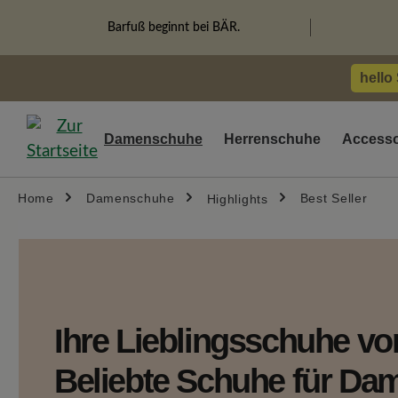
springen
Zur Hauptnavigation springen
Barfuß beginnt bei BÄR.
hello
Damenschuhe
Herrenschuhe
Accesso
Home
Damenschuhe
Best Seller
Highlights
Ihre Lieblingsschuhe v
Beliebte Schuhe für Da