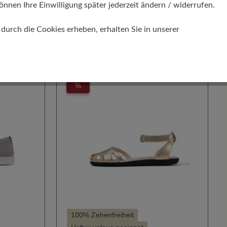
149,00 €
189,00 €
Elegant
önnen Ihre Einwilligung später jederzeit ändern / widerrufen.
auswählen
Farbe
urch die Cookies erheben, erhalten Sie in unserer
204
220
502
ht verfügbar.)
%
100% Zehenfreiheit