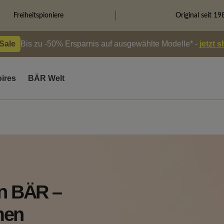
Freiheitspioniere
Original seit 19
 Sale
Bis zu -50% Ersparnis auf ausgewählte Modelle* -
jetzt 
ires
BÄR Welt
on BÄR –
men