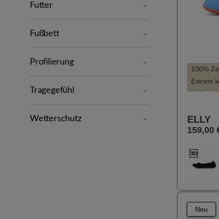
Futter
Fußbett
Profilierung
100% Zeh
Extrem le
Tragegefühl
Hallux v
Hoher Tr
ELLY
KäuferI
Wetterschutz
159,00 
Leichter 
Farbe
10
Zurück
Neu