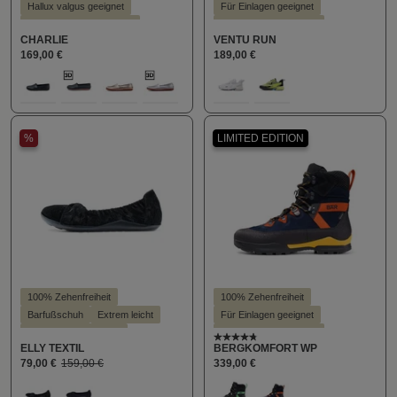
Hallux valgus geeignet
Für Einlagen geeignet
KäuferInnen Empfehlung
Hallux valgus geeignet
CHARLIE
VENTU RUN
Leichter Einstieg
Hohe Dämpfung
169,00 €
189,00 €
Schlanke Silhouette
Hoher Trendfaktor
auswählen
auswählen
Farbe
Farbe
Stil - Casual
Schlanke Silhouette
100
405
710
713
812
316
680
Stil - Sportlich
%
LIMITED EDITION
100% Zehenfreiheit
100% Zehenfreiheit
Barfußschuh
Extrem leicht
Für Einlagen geeignet
Für Einlagen geeignet
Hallux valgus geeignet
Durchschnittliche Bewert
ELLY TEXTIL
BERGKOMFORT WP
Hallux valgus geeignet
Hohe Dämpfung
79,00 €
159,00 €
339,00 €
Hoher Trendfaktor
KäuferInnen Empfehlung
auswählen
auswählen
Farbe
Farbe
Leichter Einstieg
Stil - Elegant
Stil - Sportlich