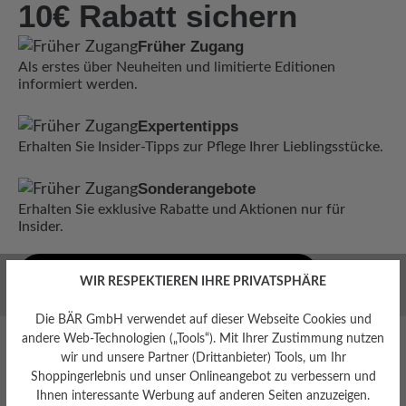
10€ Rabatt sichern
Früher Zugang
Als erstes über Neuheiten und limitierte Editionen
informiert werden.
Expertentipps
Erhalten Sie Insider-Tipps zur Pflege Ihrer Lieblingsstücke.
Sonderangebote
Erhalten Sie exklusive Rabatte und Aktionen nur für
Insider.
Jetzt zum Newsletter anmelden
WIR RESPEKTIEREN IHRE PRIVATSPHÄRE
Die BÄR GmbH verwendet auf dieser Webseite Cookies und
andere Web-Technologien („Tools“). Mit Ihrer Zustimmung nutzen
wir und unsere Partner (Drittanbieter) Tools, um Ihr
Shoppingerlebnis und unser Onlineangebot zu verbessern und
Ihnen interessante Werbung auf anderen Seiten anzuzeigen.