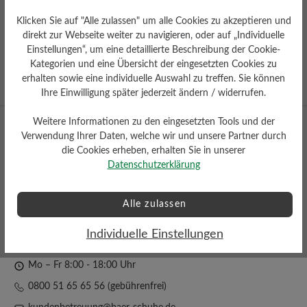
old
Innovative Sportartikel Produkte
R
Klicken Sie auf "Alle zulassen" um alle Cookies zu akzeptieren und
- Winner 2023
direkt zur Webseite weiter zu navigieren, oder auf „Individuelle
Einstellungen“, um eine detaillierte Beschreibung der Cookie-
Kategorien und eine Übersicht der eingesetzten Cookies zu
Auszeichnung für
erhalten sowie eine individuelle Auswahl zu treffen. Sie können
hervorragendes Design
Ihre Einwilligung später jederzeit ändern / widerrufen.
Weitere Informationen zu den eingesetzten Tools und der
Verwendung Ihrer Daten, welche wir und unsere Partner durch
die Cookies erheben, erhalten Sie in unserer
Datenschutzerklärung
Alle zulassen
Facebook
Instagram
YouTube
Pinterest
Individuelle Einstellungen
Mo – Fr 8:00 - 18:00 Uhr
0800 51 65 65 56 (gebührenfrei)