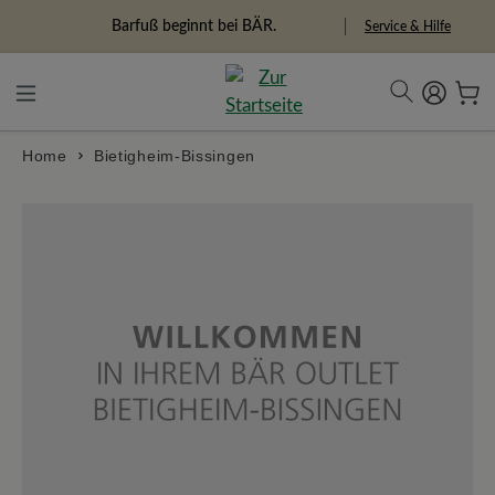
alt springen
Barfuß beginnt bei BÄR.
Service & Hilfe
Home
Bietigheim-Bissingen