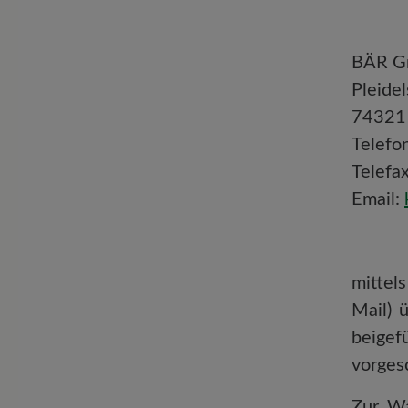
BÄR 
Pleide
74321 
Telefo
Telefa
Email:
mittels
Mail) 
beige
vorgesc
Zur Wa