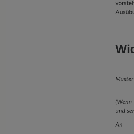
vorste
Ausübu
Wid
Muster
(Wenn 
und sen
An