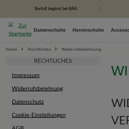
springen
Zur Hauptnavigation springen
Barfuß beginnt bei BÄR.
Damenschuhe
Herrenschuhe
Accesso
Home
Rechtliches
Widerrufsbelehrung
RECHTLICHES
W
Impressum
Widerrufsbelehrung
W
Datenschutz
Cookie-Einstellungen
VE
AGB