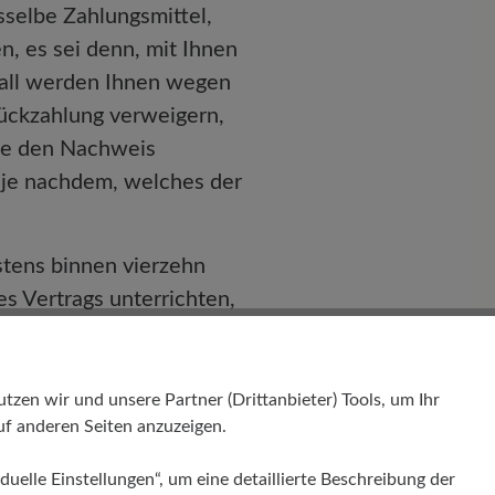
sselbe Zahlungsmittel,
n, es sei denn, mit Ihnen
Fall werden Ihnen wegen
ückzahlung verweigern,
Sie den Nachweis
 je nachdem, welches der
stens binnen vierzehn
s Vertrags unterrichten,
en wir und unsere Partner (Drittanbieter) Tools, um Ihr
f anderen Seiten anzuzeigen.
duelle Einstellungen“, um eine detaillierte Beschreibung der