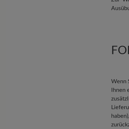
Ausübu
FO
Wenn S
Ihnen 
zusätzl
Liefer
haben)
zurück