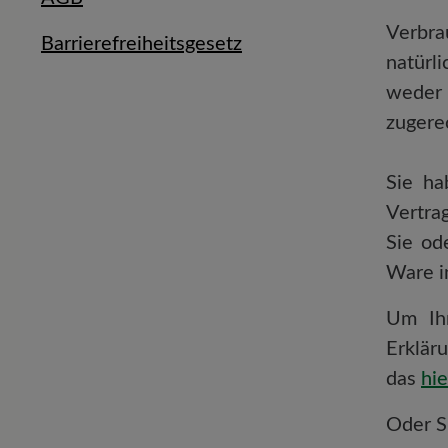
Verbra
Barrierefreiheitsgesetz
natürl
weder 
zugere
Sie ha
Vertra
Sie od
Ware i
Um Ihr
Erklär
das
hie
Oder S