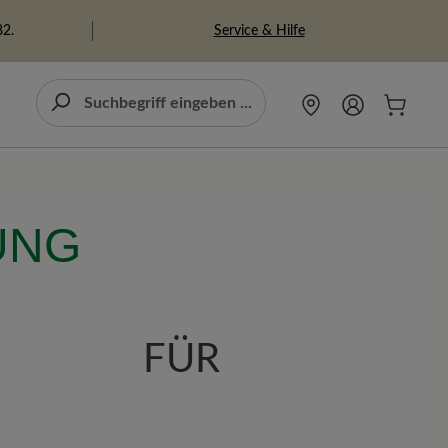
Service & Hilfe
82.
UNG
HT FÜR