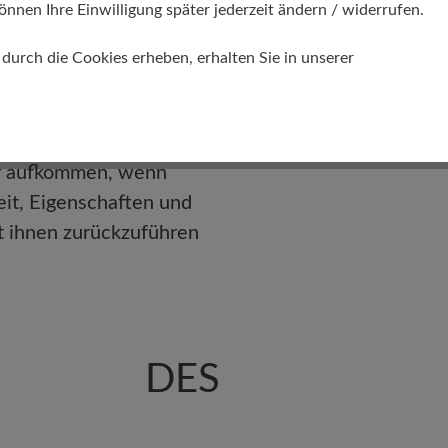
önnen Ihre Einwilligung später jederzeit ändern / widerrufen.
urch die Cookies erheben, erhalten Sie in unserer
, wenn Sie die Waren vor
die Kosten der
ur aufkommen, wenn
eit, Eigenschaften und
 ihnen zurückzuführen
EN DES