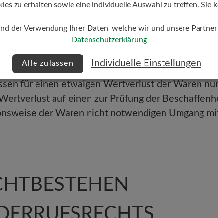
s zu erhalten sowie eine individuelle Auswahl zu treffen. Sie k
und der Verwendung Ihrer Daten, welche wir und unsere Partner d
 zusenden oder zu übergeben. Die Frist ist gewahrt
Datenschutzerklärung
 der Frist von vierzehn Tagen absenden. Wir tragen 
Individuelle Einstellungen
Alle zulassen
ndung der Waren innerhalb Deutschlands.
ssen für einen etwaigen Wertverlust der Waren n
 Wertverlust auf einen zur Prüfung der Beschaffenh
onsweise der Waren nicht notwendigen Umgang mit
ICHTBESTEH
DERRUFSRECHTS