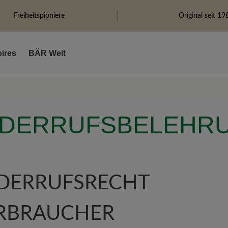
Freiheitspioniere
Original seit 19
ires
BÄR Welt
IDERRUFSBELEHR
IDERRUFSREC
RBRAUCHER