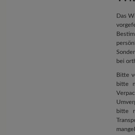
Das Wi
vorgef
Bestim
persön
Sonder
bei or
Bitte 
bitte 
Verpac
Umverp
bitte 
Transp
mangel