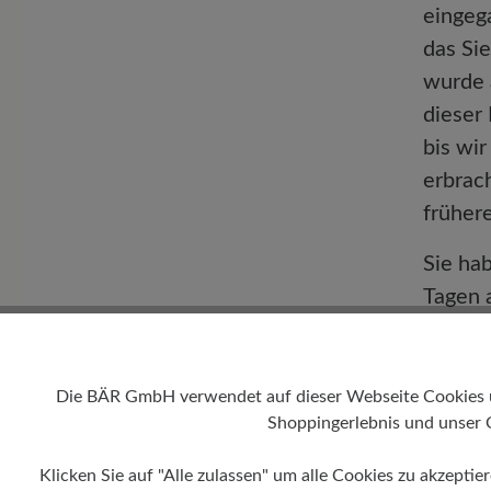
eingeg
das Sie
wurde 
dieser
bis wi
erbrac
frühere
Sie ha
Tagen 
an uns
BÄR 
Die BÄR GmbH verwendet auf dieser Webseite Cookies und
Shoppingerlebnis und unser 
Rötest
Klicken Sie auf "Alle zulassen" um alle Cookies zu akzeptie
74321 