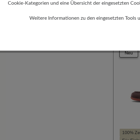
279,00 
Leichter 
Cookie-Kategorien und eine Übersicht der eingesetzten Cookie
Farbe
Schlanke
Weitere Informationen zu den eingesetzten Tools 
21
Neu
100% Zeh