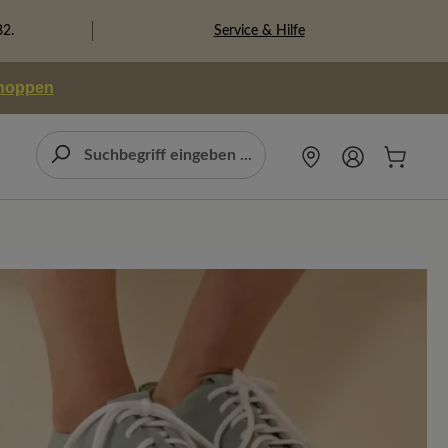
Service & Hilfe
82.
shoppen