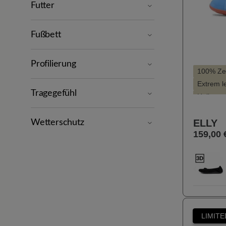
Futter
Fußbett
Profilierung
100% Zeh
Extrem le
Tragegefühl
Hallux v
Hoher Tr
ELLY
KäuferI
Wetterschutz
159,00 
Leichter 
Farbe
10
Zurück
LIMITE