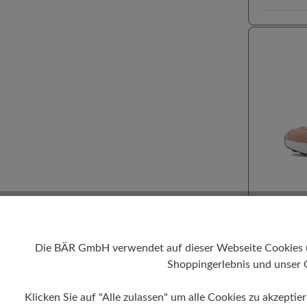
100% Zeh
Für Einl
Die BÄR GmbH verwendet auf dieser Webseite Cookies und
Hallux v
Shoppingerlebnis und unser 
Durchsc
Hohe Dä
METR
KäuferI
Klicken Sie auf "Alle zulassen" um alle Cookies zu akzeptie