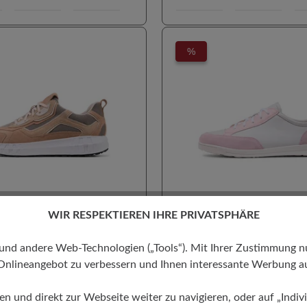
%
WIR RESPEKTIEREN IHRE PRIVATSPHÄRE
enfreiheit
100% Zehenfreiheit
agen geeignet
Für Einlagen geeignet
 andere Web-Technologien („Tools“). Mit Ihrer Zustimmung nutz
algus geeignet
Hallux valgus geeignet
Onlineangebot zu verbessern und Ihnen interessante Werbung au
hnittliche Bewertung von 4.5 von 5 Sternen
Durchschnittliche Be
mpfung
Hoher Trendfaktor
KäuferInnen Empfehlung
O FLOW
nnen Empfehlung
EMMA 2.0
Leichter Einstieg
ren und direkt zur Webseite weiter zu navigieren, oder auf „Indivi