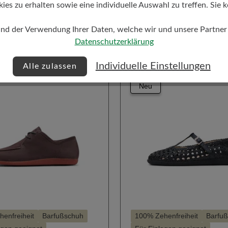
€
199,00 €
239,00 €
Einstieg
Schlanke Silhouette
Stil - 
s zu erhalten sowie eine individuelle Auswahl zu treffen. Sie k
auswählen
auswählen
Farbe
 Silhouette
Stil - Sportlich
und der Verwendung Ihrer Daten, welche wir und unsere Partner d
Datenschutzerklärung
1
400
301
307
Zurück
Individuelle Einstellungen
Alle zulassen
Neu
enfreiheit
Barfußschuh
100% Zehenfreiheit
Barfu