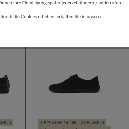
199,00 €
229,00 €
Casual
önnen Ihre Einwilligung später jederzeit ändern / widerrufen.
auswählen
Farbe
urch die Cookies erheben, erhalten Sie in unserer
324
484
100
490
300
405
6
Weiter
Zurück
Weiter
ßschuh
100% Zehenfreiheit
Barfußschuh