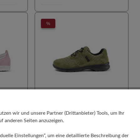
%
100% Zehenfreiheit
Für Einlagen geeignet
en wir und unsere Partner (Drittanbieter) Tools, um Ihr
Hallux valgus geeignet
f anderen Seiten anzuzeigen.
wertung von 5 von 5 Sternen
Durchschnittliche Bewertung von 4.
Hohe Dämpfung
Stil - Sportlich
EASYRUN
duelle Einstellungen“, um eine detaillierte Beschreibung der