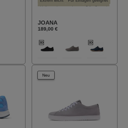
Extrem leicht
Für Einlagen geeignet
Hallux valgus geeignet
Stil - Casual
JOANA
189,00 €
Elegant
auswählen
Farbe
812
100
111
400
ht verfügbar.)
 Option ist zurzeit nicht verfügbar.)
Neu