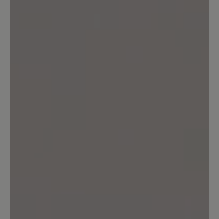
0%
Sehr gut (0)
0%
Gut (0)
0%
Akzeptierbar (0)
0%
Unbefriedigend (0)
Bewerten Sie dieses Produkt!
Teilen Sie Ihre Erfahrungen mit anderen
Kunden.
Bewertung schreiben
Sortiert nach