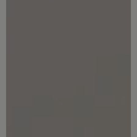
Kundenservice
25. Oktober 2025 13:19
Bewertung mit 5 von 5 Sternen
***** Perfekt
Einsteigen und wohlfühlen - meine
empfindlichen Füße plus Hallux Valgus
fühlen sich im 7.-Himmel angekommen.
Die Schuhe sind im Alltag und beim
Sport/Wandern in Gebrauch. Ich denke
bereits daran ein zweites Paar in einer
anderen Farbe zu bestellen.