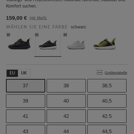
Trainings- und Freizeiteinheiten maximale Kontrolle, Stabilität und
Komfort suchen.
159,00 €
inkl. MwSt.
WÄHLEN SIE EINE FARBE
schwarz
Größentabelle
EU
UK
37
38
38.5
39
40
40,5
41
42
42.5
43
44
44,5