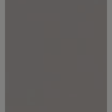
2
Bewertungen
8. November 2025 08:38
Bewertung mit 5 von 5 Sternen
Unbequem
So einen starren & unflexiblen Schuh
habe ich noch nie erlebt. Der Schuh tat
schon beim anprobieren am Fuß weh.
Daher wieder Retourniert.
Unser Kommentar: Vielen Dank für die
Bewertung. Wir führen verschiedenen
Passformen, um den individuellen
Bedürfnissen unserer Kundschaft zu
entsprechen. Gerne beraten wir auch
telefonisch zu ihren Anforderungen. Ihr BÄR