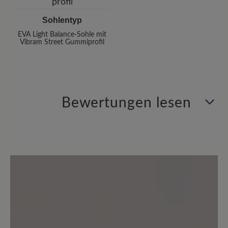
Sohlentyp
EVA Light Balance-Sohle mit
Vibram Street Gummiprofil
Bewertungen lesen
2 von 2 Bewertungen
5 von 5 Sternen
Durchschnittliche Bewertung von
100%
Perfekt (2)