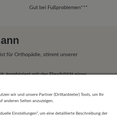
Gut bei Fußproblemen***
mann
ist für Orthopädie, stimmt unserer
, kombiniert mit der Flexibilität eines
 die Zusammenarbeit des Fußes. Die
xibilität von Bändern und Sehnen im Fuß
en wir und unsere Partner (Drittanbieter) Tools, um Ihr
t. In BÄR-Schuhen sind die Zehen- und
f anderen Seiten anzuzeigen.
rselben Höhe, was zu einem
f Ihren Fuß führt. Das anatomische
duelle Einstellungen“, um eine detaillierte Beschreibung der