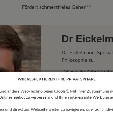
Fördert schmerzfreies Gehen**
Dr Eickel
Dr. Eickelmann, Spezial
Philosophie zu.
"Maximale Zehenfreiheit
Barfußschuhs, fördert
WIR RESPEKTIEREN IHRE PRIVATSPHÄRE
Muskulatur und die Fle
 andere Web-Technologien („Tools“). Mit Ihrer Zustimmung nutz
werden somit geförder
Onlineangebot zu verbessern und Ihnen interessante Werbung au
Fersenbereiche auf de
gleichmäßigen Druck au
ren und direkt zur Webseite weiter zu navigieren, oder auf „Indivi