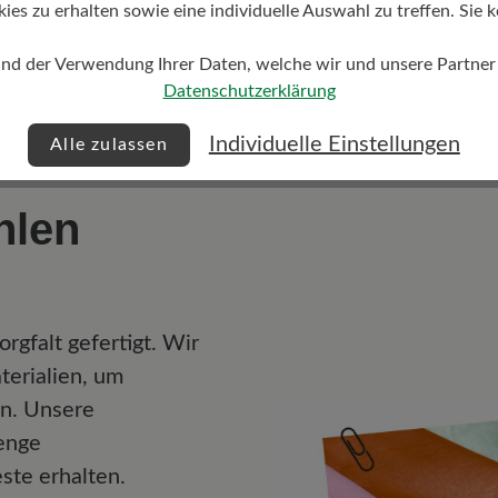
s zu erhalten sowie eine individuelle Auswahl zu treffen. Sie k
Gleichgewicht Ihrer Wi
und Spannungen im Rüc
und der Verwendung Ihrer Daten, welche wir und unsere Partner d
Bandscheiben werden en
Datenschutzerklärung
Individuelle Einstellungen
Alle zulassen
ühlen
rgfalt gefertigt. Wir
erialien, um
en. Unsere
enge
este erhalten.