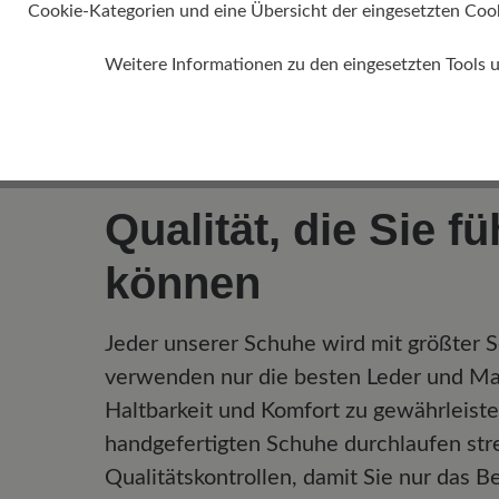
Cookie-Kategorien und eine Übersicht der eingesetzten Cookie
Weitere Informationen zu den eingesetzten Tools 
Qualität, die Sie f
können
Jeder unserer Schuhe wird mit größter So
verwenden nur die besten Leder und Mat
Haltbarkeit und Komfort zu gewährleist
handgefertigten Schuhe durchlaufen str
Qualitätskontrollen, damit Sie nur das B