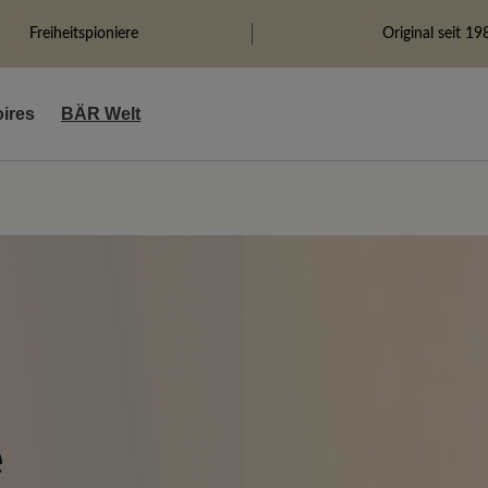
Freiheitspioniere
Original seit 19
ires
BÄR Welt
e