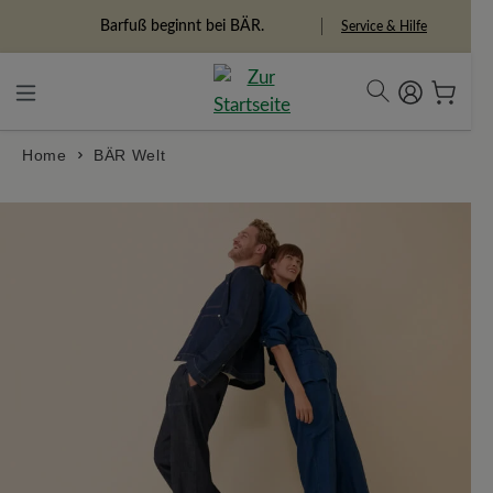
alt springen
Freiheitspioniere
Service & Hilfe
Home
BÄR Welt