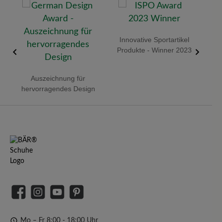
 -
Innovative Sportartikel
Red 
Produkte - Winner 2023
Auszeichnung für
hervorragendes Design
Facebook
Instagram
YouTube
Pinterest
Mo – Fr 8:00 - 18:00 Uhr