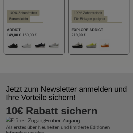
100% Zehenfreiheit
100% Zehenfreiheit
Extrem leicht
Für Einlagen geeignet
Für Einlagen geeignet
Hallux valgus geeignet
Vegan
ADDICT
EXPLORE ADDICT
Hallux valgus geeignet
Vegan
149,00 €
169,00 €
219,00 €
auswählen
auswählen
Farbe
Farbe
100
300
400
870
111
152
957
Jetzt zum Newsletter anmelden und
Ihre Vorteile sichern!
10€ Rabatt sichern
Früher Zugang
Als erstes über Neuheiten und limitierte Editionen
informiert werden.