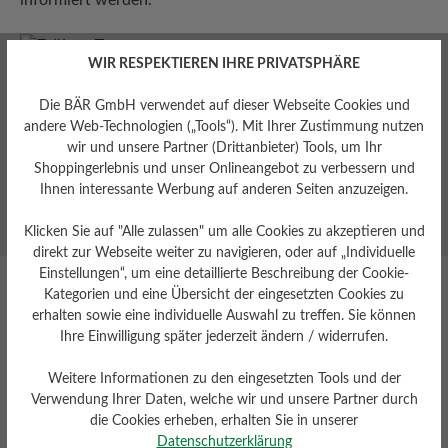
Expertentipps
WIR RESPEKTIEREN IHRE PRIVATSPHÄRE
Erhalten Sie Insider-Tipps zur Pflege Ihrer Lieblingsstücke.
Die BÄR GmbH verwendet auf dieser Webseite Cookies und
Sonderangebote
andere Web-Technologien („Tools“). Mit Ihrer Zustimmung nutzen
Erhalten Sie exklusive Rabatte und Aktionen nur für
wir und unsere Partner (Drittanbieter) Tools, um Ihr
Insider.
Shoppingerlebnis und unser Onlineangebot zu verbessern und
Ihnen interessante Werbung auf anderen Seiten anzuzeigen.
Jetzt zum Newsletter anmelden
Klicken Sie auf "Alle zulassen" um alle Cookies zu akzeptieren und
direkt zur Webseite weiter zu navigieren, oder auf „Individuelle
Einstellungen“, um eine detaillierte Beschreibung der Cookie-
Kategorien und eine Übersicht der eingesetzten Cookies zu
erhalten sowie eine individuelle Auswahl zu treffen. Sie können
Ihre Einwilligung später jederzeit ändern / widerrufen.
old
Innovative Sportartikel Produkte
R
Weitere Informationen zu den eingesetzten Tools und der
- Winner 2023
Verwendung Ihrer Daten, welche wir und unsere Partner durch
die Cookies erheben, erhalten Sie in unserer
Datenschutzerklärung