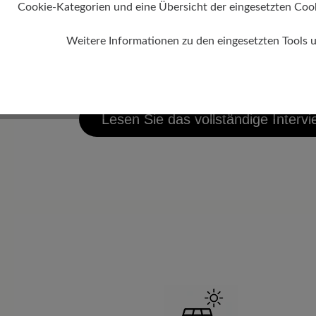
freie Journalistin. Ihre Mission: Der Sc
Cookie-Kategorien und eine Übersicht der eingesetzten Cookie
Christof Bär, Geschäftsführer der BÄ
Weitere Informationen zu den eingesetzten Tools 
Fragen zum Thema Nachhaltigkeit, de
Leder und vielen weiteren Aspekten.
Lesen Sie das vollständige Interv