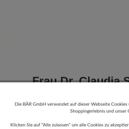
Frau Dr. Claudia 
Dr. Claudia Schulz, auch bekannt als „D
Die BÄR GmbH verwendet auf dieser Webseite Cookies und
Schuhexpertin, Pressesprecherin des
Shoppingerlebnis und unser 
Schuh- und Lederindustrie und des „
Schuhinstitutes“, Moderatorin, Trendb
Klicken Sie auf "Alle zulassen" um alle Cookies zu akzeptie