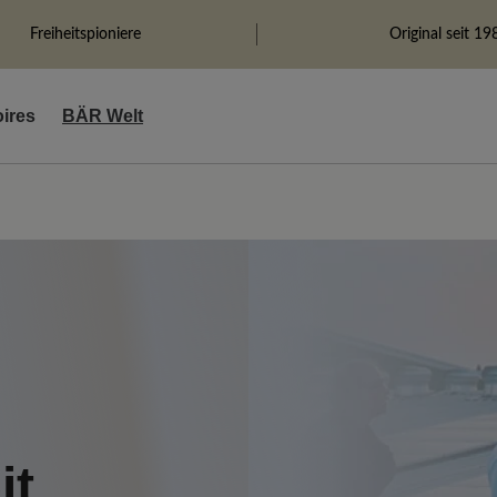
Freiheitspioniere
Original seit 19
ires
BÄR Welt
it