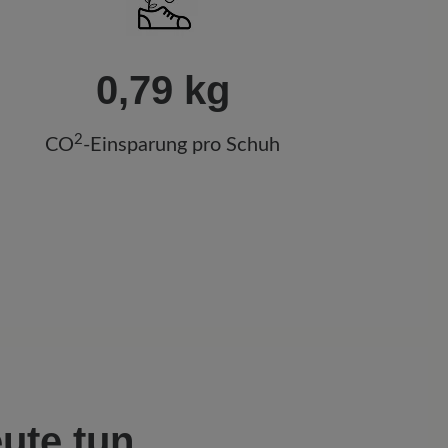
0,79 kg
2
CO
-Einsparung pro Schuh
ute tun,