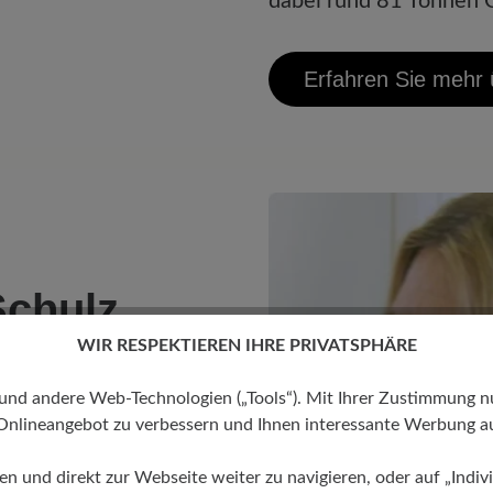
dabei rund 81 Tonnen C
Erfahren Sie mehr
Schulz
WIR RESPEKTIEREN IHRE PRIVATSPHÄRE
r. Schuh“, ist
 andere Web-Technologien („Tools“). Mit Ihrer Zustimmung nutz
 Bundesverbandes der
Onlineangebot zu verbessern und Ihnen interessante Werbung au
Deutschen
eraterin, Bloggerin und
ren und direkt zur Webseite weiter zu navigieren, oder auf „Indivi