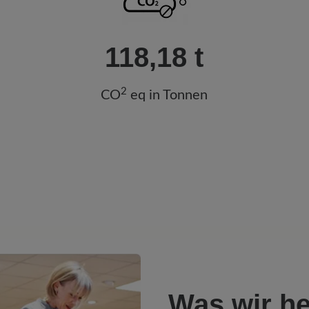
118,18 t
2
CO
eq in Tonnen
Was wir he