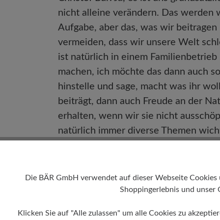
nicht alleine verändern. Das werden w
Aufgabe, aber das, was wir beitragen
vermeiden, dass wir unsere Welt schle
ist natürlich in einem Familienbetrie
machen, ich möchte das dann auch so
hinstelle und sage, macht was ihr woll
beiträgt, dann auch Freude an der Na
erhalten, wenn wir sie nicht ausschö
natürlich immer diverse Themen wicht
jedes Produkt, das nicht produziert 
halten länger und wenn man dann die
neu besohlen lassen. Und zwar dann e
Die BÄR GmbH verwendet auf dieser Webseite Cookies und
Man tauscht ja auch nicht das ganze 
Shoppingerlebnis und unser 
man tauscht nur die Reifen aus. Das 
Klicken Sie auf "Alle zulassen" um alle Cookies zu akzeptie
Materialien möglich und durch die Ver