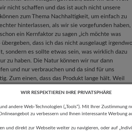
ir nicht schaffen und das ist auch nicht unsere
 können zum Thema Nachhaltigkeit, um einfach zu
chter hinterlassen, als wir sie vorgefunden haben,
b schon ein Kernfaktor zu sagen „ich möchte was
 übergeben, dass ich das nicht ausgelaugt irgendw
t, sondern es sollte etwas sein, was wirklich dazu
tur zu haben. Die Natur können wir nur dann
pfen und nur verbrauchen und da sind für uns
ig. Zum einen, dass das Produkt lange hält. Weil
werden muss, ist am nachhaltigsten. Unsere Schuhe
WIR RESPEKTIEREN IHRE PRIVATSPHÄRE
 Sohlen abgelaufen hat, kann der Kunde die Schuhe
ben mit den Bestandteilen, die abgerieben sind.
 andere Web-Technologien („Tools“). Mit Ihrer Zustimmung nutz
Auto aus, wenn die Reifen abgefahren sind, sondern
Onlineangebot zu verbessern und Ihnen interessante Werbung au
ist bei unseren Schuhen durch die hochwertigen
ren und direkt zur Webseite weiter zu navigieren, oder auf „Indivi
arbeitung, dass der Schaft hält und oft bearbeitet