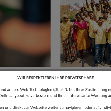
WIR RESPEKTIEREN IHRE PRIVATSPHÄRE
tücke aus der eigenen M
 andere Web-Technologien („Tools“). Mit Ihrer Zustimmung nutz
Onlineangebot zu verbessern und Ihnen interessante Werbung au
tionsstätte hergestellt. In dieser firmeneigenen M
ren und direkt zur Webseite weiter zu navigieren, oder auf „Indivi
eien Bedingungen gearbeitet wird.