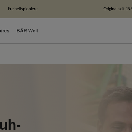
Freiheitspioniere
Original seit 19
ires
BÄR Welt
r
uh-