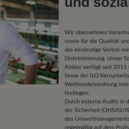
und sozia
Wir übernehmen Verantwo
sowie für die Qualität un
das eindeutige Verbot vo
Diskriminierung. Unser T
Ambur verfügt seit 2011 ü
Sinne der ILO Kernarbeit
Welthandelsordnung inter
festlegen.
Durch externe Audits in 
der Sicherheit (OHSAS/I
des Umweltmanagements 
regelmäßig auf dem Prüfs