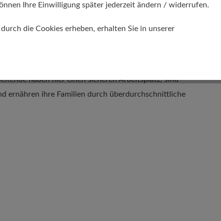
önnen Ihre Einwilligung später jederzeit ändern / widerrufen.
urch die Cookies erheben, erhalten Sie in unserer
n produzieren hervorragend qualifizierte, gut
petent und mit Liebe zum Detail handwerkliche
itende haben hier einen sicheren Arbeitsplatz, sind
nd ernähren ihre Familien durch überdurchschnittliche