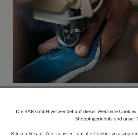
Meisters
Die BÄR GmbH verwendet auf dieser Webseite Cookies und
Shoppingerlebnis und unser 
Seit 1995 werden BÄR Schuhe in unserer Produk
Klicken Sie auf "Alle zulassen" um alle Cookies zu akzeptie
verträglichen und humanökologisch einwandfr