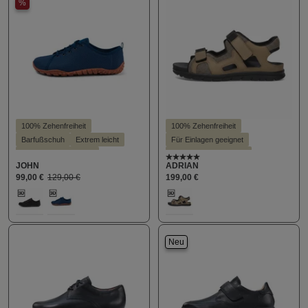
%
100% Zehenfreiheit
100% Zehenfreiheit
Barfußschuh
Extrem leicht
Für Einlagen geeignet
Für Einlagen geeignet
Hallux valgus geeignet
Durchschnittliche Bewert
JOHN
ADRIAN
Hallux valgus geeignet
Leichter Einstieg
Stil - Sportlich
99,00 €
129,00 €
199,00 €
Leichter Einstieg
Stil - Sportlich
auswählen
auswählen
Farbe
Farbe
100
405
613
Neu