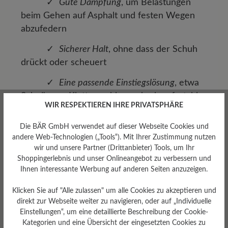
✓
Gute Dämpfung
, um Belastungen
beim Gehen auf Asphalt und festen Wegen
abzufedern
✓
Sicherer Halt
, ohne dass der Schuh
drückt oder scheuert
✓
Eine passende Einstiegslösung
, etwa
Schnürung, Klettverschluss oder komfortabler
WIR RESPEKTIEREN IHRE PRIVATSPHÄRE
Slip-on-Einstieg
Die BÄR GmbH verwendet auf dieser Webseite Cookies und
Besonders bei hohen Temperaturen können
andere Web-Technologien („Tools“). Mit Ihrer Zustimmung nutzen
Füße im Laufe des Tages etwas anschwellen.
wir und unsere Partner (Drittanbieter) Tools, um Ihr
Herren-Schuhe für den Sommer sollten
Shoppingerlebnis und unser Onlineangebot zu verbessern und
deshalb nicht zu knapp gewählt werden.
Ihnen interessante Werbung auf anderen Seiten anzuzeigen.
Genügend Raum im Vorfußbereich ist ebenso
Klicken Sie auf "Alle zulassen" um alle Cookies zu akzeptieren und
wichtig wie ein sicherer Sitz an Ferse und
direkt zur Webseite weiter zu navigieren, oder auf „Individuelle
Spann.
Einstellungen“, um eine detaillierte Beschreibung der Cookie-
Kategorien und eine Übersicht der eingesetzten Cookies zu