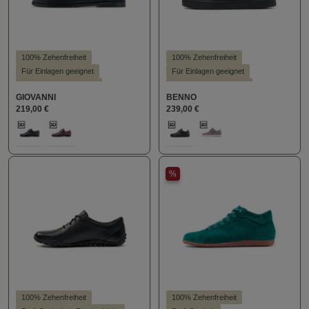
100% Zehenfreiheit
100% Zehenfreiheit
Für Einlagen geeignet
Für Einlagen geeignet
Hallux valgus geeignet
Hallux valgus geeignet
GIOVANNI
BENNO
Leichter Einstieg
Stil - Elegant
Hohe Dämpfung
219,00 €
239,00 €
Leichter Einstieg
Stil - Casual
auswählen
auswählen
Farbe
Farbe
100
289
100
114
(Diese Option ist zur
%
100% Zehenfreiheit
100% Zehenfreiheit