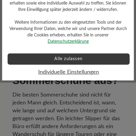
Genau diese Anforderungen erfüllen die BÄR
erhalten sowie eine individuelle Auswahl zu treffen. Sie können
Sommerschuhe für Herren: Sie verbinden viel
Ihre Einwilligung später jederzeit ändern / widerrufen.
Zehenfreiheit, hochwertige Materialien und eine
Weitere Informationen zu den eingesetzten Tools und der
fußgerechte Passform mit flexiblen Sohlen,
Verwendung Ihrer Daten, welche wir und unsere Partner durch
angenehmer Dämpfung und vielseitigen Designs
die Cookies erheben, erhalten Sie in unserer
für Alltag, Freizeit und Beruf.
Datenschutzerklärung
Wie wähle ich die
Alle zulassen
besten Männer-
Individuelle Einstellungen
Sommerschuhe aus?
Die besten Sommerschuhe sind nicht für
jeden Mann gleich. Entscheidend ist, wann,
wie lange und auf welchem Untergrund sie
getragen werden. Ein leichter Slipper für das
Büro erfüllt andere Anforderungen als ein
Wanderschuh für längere Touren oder eine