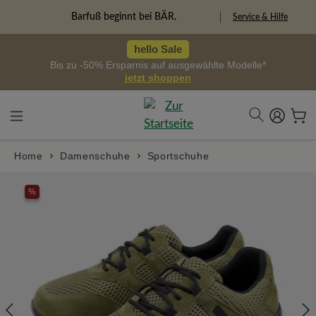
alt springen
Freiheitspioniere
Service & Hilfe
hello Sale
Bis zu -50% Ersparnis auf ausgewählte Modelle*
jetzt shoppen
Home
Damenschuhe
Sportschuhe
Bildergalerie überspringen
%