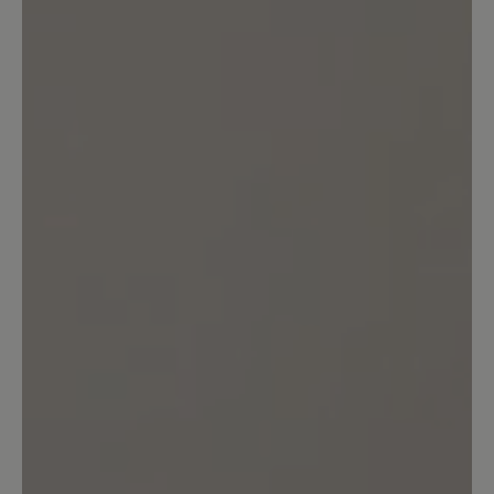
Bewertung mit 5 von 5 Sternen
Frau.
Laufsohle ist ok.nur Stoff oben wir
immer enger.Siecherheitdetail
fehlen.coretours muss Mann noch
tragen können..
4. Juni 2024 17:18
Bewertung mit 3 von 5 Sternen
leider nicht "optimal"
Es gab früher einen sehr ähnlichen
Schuh, der leider nicht mehr im