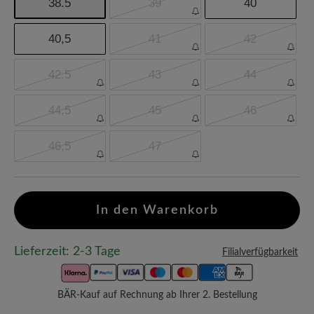
38.5
39
40
40,5
41
42
42.5
43
44
44,5
45
46
46,5
47
In den Warenkorb
Lieferzeit: 2-3 Tage
Filialverfügbarkeit
BÄR-Kauf auf Rechnung ab Ihrer 2. Bestellung