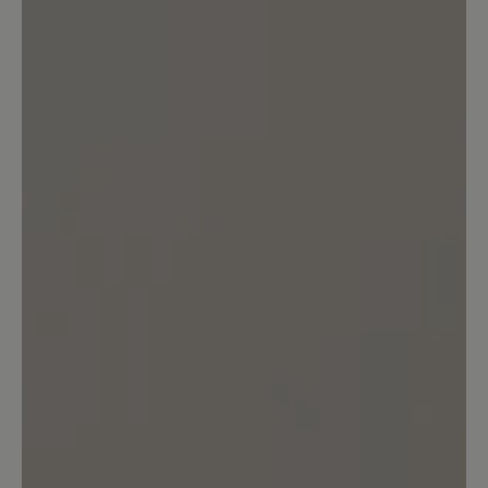
Bewertung mit 5 von 5 Sternen
Easyrun
Ich bin mit dem Schuh extrem
unzufrieden. Er wiegt doppelt so viel
wie herkömmliche Laufschuhe. Die
Sohle ist kaum stoßgedämpft. Die Füße
schwitzen im Schuh. Und am
schlimmsten ist, dass Fa. Bär nicht auf
Fragen/Hinweise reagiert, die ich über
das Kontaktformular mehrfach
geschrieben habe. Kann ich leider gar
nicht weiterempfehlen.
18. Juni 2024 10:49