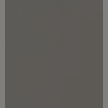
0%
Akzeptierbar (0)
0%
Unbefriedigend (0)
Bewerten Sie dieses Produkt!
Teilen Sie Ihre Erfahrungen mit anderen
Kunden.
Bewertung schreiben
Sortiert nach
8
Bewertungen
3. Juni 2025 08:24