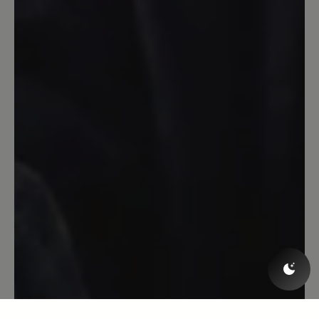
Modell fand ich den Easyrun. In zwei
Farben. Ich habe gleich beide bestellt.
Sie sind herrlich. Aber meine Größe von
14,5 zwingt mich nun wohl, wo anders
mein Glück zu suchen. Sehr ungern.
Aber solange nicht mehr und
unterschiedliche Modelle bis Größe 15
angeboten werden kann ich wohl nicht
Ihr treuer Kunde bleiben. Schade.
Freundliche und nach wie vor
zufriedene Grüße! PS: Ich werde die
Homepage im Auge behalten. Vielleicht
tut sich ja doch was...
10. Mai 2023 15:23
Bewertung mit 5 von 5 Sternen