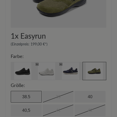
auf – so schützen Sie Ihre Schuhe zuverlässig
vor Feuchtigkeit und Schmutz.
1x
Easyrun
(Einzelpreis:
199,00 €*
)
Farbe:
Größe:
38.5
39
40
40,5
41
42