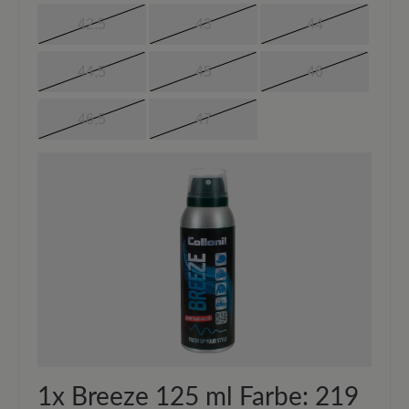
42.5
43
44
44,5
45
46
46,5
47
1x
Breeze 125 ml Farbe: 219