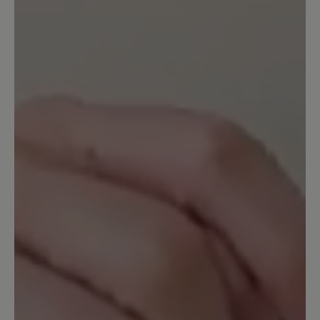
Sortiment erscheint. Das Modell
Easyrun ist vom Grundaufbau fast
gleich, aber im Fersenbereich nach oben
höher geschnitten, für meine Füße
leider nicht geeignet, der
Schuhoberrand ist sozusagen "hinten zu
hoch". Ausserdem hat der Schuh einen
starken Eigengeruch (wahrscheinlich
legt sich das ja mit der Zeit).
Normalerweise bin ich diesbezüglich
nicht empfindlich, aber der Geruch ist
schon ziemlich intensiv.
10. April 2024 13:44
Bewertung mit 5 von 5 Sternen
Ade...