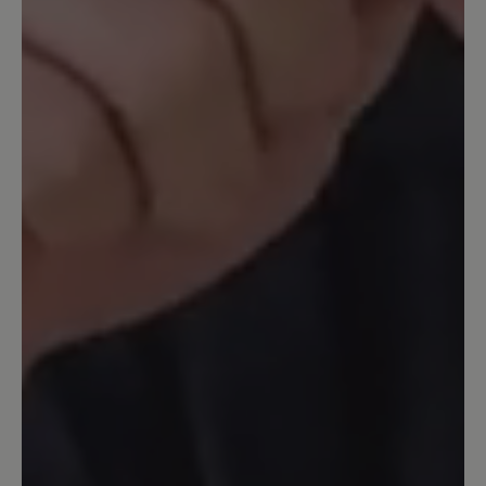
Ich trage seit mehr als 30 Jahren
praktisch keine anderen Schuhe als die
von Bär (Ausnahme Sandalen). Ich habe
in dieser Zeit sehr viele Modelle gekauft
und getragen - es war immer gut,
eigentlich sehr gut. Bequem,
pflegefreundlich, meist unglaublich
langlebig. Nun haben sich im Lauf der
Zeit meine Füße verändert, hatte ich mit
12,5 angefangen, brauche ich heute
14,5. Ja, und nun merke ich, dass es
praktisch nichts mehr für mich zu holen
gibt. Ich wollte mir einen neuen
Transeuropa bestellen (den nun
vierten...), aber 15 Wochen Lieferzeit,
und in anderen Farben als blau gar nicht
mehr lieferbar? Als einziges, lieferbares