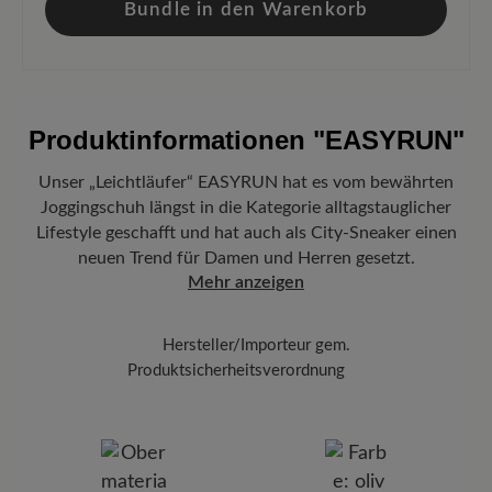
Bundle in den Warenkorb
Produktinformationen
"EASYRUN"
Unser „Leichtläufer“ EASYRUN hat es vom bewährten
Joggingschuh längst in die Kategorie alltagstauglicher
Lifestyle geschafft und hat auch als City-Sneaker einen
neuen Trend für Damen und Herren gesetzt.
Mehr anzeigen
Hersteller/Importeur gem.
Produktsicherheitsverordnung
Marke:
BÄR
BÄR GmbH
Pleidelsheimer Str. 15/1, 74321 Bietigheim-Bissingen,
Deutschland