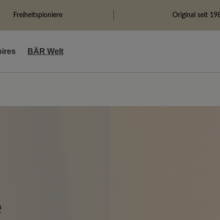
Freiheitspioniere
Original seit 19
ires
BÄR Welt
e