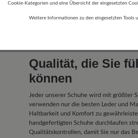
Cookie-Kategorien und eine Übersicht der eingesetzten Cookie
Weitere Informationen zu den eingesetzten Tools 
Qualität, die Sie f
können
Jeder unserer Schuhe wird mit größter So
verwenden nur die besten Leder und Mat
Haltbarkeit und Komfort zu gewährleist
handgefertigten Schuhe durchlaufen str
Qualitätskontrollen, damit Sie nur das B