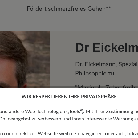
Fördert schmerzfreies Gehen**
Dr Eickel
Dr. Eickelmann, Spezial
Philosophie zu.
"Maximale Zehenfreiheit
Barfußschuhs, fördert
WIR RESPEKTIEREN IHRE PRIVATSPHÄRE
Muskulatur und die Fle
 andere Web-Technologien („Tools“). Mit Ihrer Zustimmung nutz
werden somit geförder
Onlineangebot zu verbessern und Ihnen interessante Werbung au
Fersenbereiche auf de
gleichmäßigen Druck au
ren und direkt zur Webseite weiter zu navigieren, oder auf „Indivi