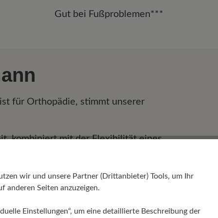
Gut bei Fußproblemen***
mann
ist für Orthopädie, stimmt unserer
, kombiniert mit der Flexibilität eines
 die Zusammenarbeit des Fußes. Die
xibilität von Bändern und Sehnen im Fuß
en wir und unsere Partner (Drittanbieter) Tools, um Ihr
t. In BÄR-Schuhen sind die Zehen- und
f anderen Seiten anzuzeigen.
rselben Höhe, was zu einem
f Ihren Fuß führt. Das anatomische
duelle Einstellungen“, um eine detaillierte Beschreibung der