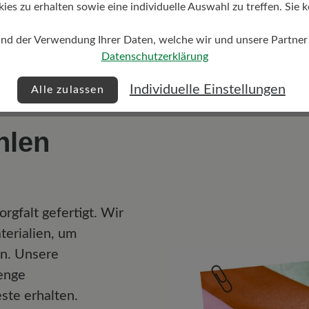
s zu erhalten sowie eine individuelle Auswahl zu treffen. Sie k
Gleichgewicht Ihrer Wi
und Spannungen im Rüc
und der Verwendung Ihrer Daten, welche wir und unsere Partner d
Bandscheiben werden en
Datenschutzerklärung
Individuelle Einstellungen
Alle zulassen
ühlen
rgfalt gefertigt. Wir
erialien, um
en. Unsere
enge
este erhalten.