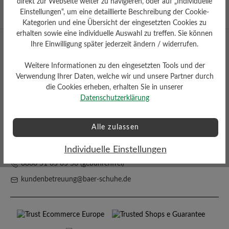
Auszeichnung für
direkt zur Webseite weiter zu navigieren, oder auf „Individuelle
hervorragendes Design
Einstellungen“, um eine detaillierte Beschreibung der Cookie-
Kategorien und eine Übersicht der eingesetzten Cookies zu
erhalten sowie eine individuelle Auswahl zu treffen. Sie können
Ihre Einwilligung später jederzeit ändern / widerrufen.
Weitere Informationen zu den eingesetzten Tools und der
Verwendung Ihrer Daten, welche wir und unsere Partner durch
die Cookies erheben, erhalten Sie in unserer
Datenschutzerklärung
Facebook
Instagram
YouTube
Pinterest
Alle zulassen
Mo – Fr 8:00 - 18:00 Uhr
Individuelle Einstellungen
0800 51 65 65 56 (gebührenfrei)
kundenbetreuung@baer-schuhe.de