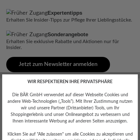
Expertentipps
Erhalten Sie Insider-Tipps zur Pflege Ihrer Lieblingsstücke.
Sonderangebote
Erhalten Sie exklusive Rabatte und Aktionen nur für
Insider.
Jetzt zum Newsletter anmelden
WIR RESPEKTIEREN IHRE PRIVATSPHÄRE
Die BÄR GmbH verwendet auf dieser Webseite Cookies und
andere Web-Technologien („Tools“). Mit Ihrer Zustimmung nutzen
wir und unsere Partner (Drittanbieter) Tools, um Ihr
Shoppingerlebnis und unser Onlineangebot zu verbessern und
old
Innovative Sportartikel Produkte
R
Ihnen interessante Werbung auf anderen Seiten anzuzeigen.
- Winner 2023
Klicken Sie auf "Alle zulassen" um alle Cookies zu akzeptieren und