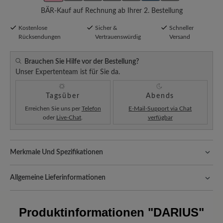
BÄR-Kauf auf Rechnung ab Ihrer 2. Bestellung
Kostenlose
Sicher &
Schneller
Rücksendungen
Vertrauenswürdig
Versand
Brauchen Sie Hilfe vor der Bestellung?
Unser Expertenteam ist für Sie da.
Tagsüber
Abends
Erreichen Sie uns per
Telefon
E-Mail-Support via Chat
oder
Live-Chat
.
verfügbar
Merkmale Und Spezifikationen
Freeyourfeet!
Die perfekte Passform mit 100% Zehenfreiheit.
Natürlich geformte Schuhe, handgefertigt hergestellt.
Allgemeine Lieferinformationen
Komfort für jeden Schritt:
das innovative ComfoTek überzeugt
Versand- und Verpackungskosten:
Unsere Standardkosten
durch Leichtigkeit, Atmungsaktivität und elastische Anpassung an
betragen 5,90€ und werden automatisch Ihrem Warenkorb
Produktinformationen
"DARIUS"
die Fußform, wodurch ein unvergleichlich angenehmes
hinzugefügt – unabhängig vom Bestellwert.
Tragegefühl entsteht.