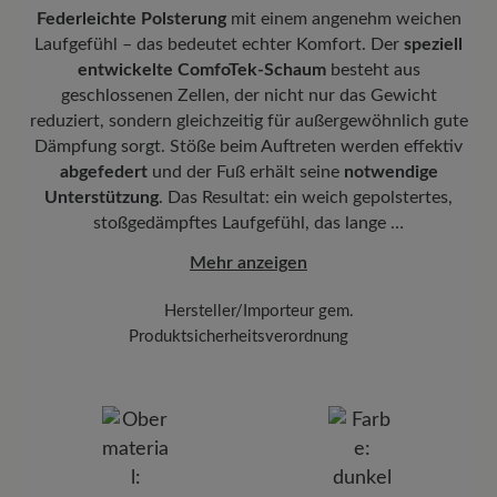
Freuen Sie sich auf Ihr Paket!
Sobald Ihre Bestellung unser Lager in
Federleichte Polsterung
mit einem angenehm weichen
Deutschland verlassen hat, erhalten Sie eine Versandbestätigung.
Passform:
Comfort - Weite Passform (H) - Für normale bis
Laufgefühl – das bedeutet echter Komfort. Der
speziell
Mit der beigefügten Sendungsnummer können Sie genau
kräftige Füße
entwickelte ComfoTek-Schaum
besteht aus
nachverfolgen, wo sich Ihr neues BÄR Lieblingsstück gerade
geschlossenen Zellen, der nicht nur das Gewicht
befindet.
reduziert, sondern gleichzeitig für außergewöhnlich gute
Dämpfung sorgt. Stöße beim Auftreten werden effektiv
abgefedert
und der Fuß erhält seine
notwendige
Unterstützung
. Das Resultat: ein weich gepolstertes,
stoßgedämpftes Laufgefühl, das lange …
Mehr anzeigen
Hersteller/Importeur gem.
Produktsicherheitsverordnung
Marke:
BÄR
BÄR GmbH
Pleidelsheimer Str. 15/1, 74321 Bietigheim-Bissingen,
Deutschland
E-mail:
kundenbetreuung@baer-schuhe.de
Telefon: 0800 51 65 65 56 (gebührenfrei)