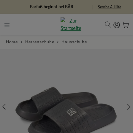
alt springen
Freiheitspioniere
Service & Hilfe
Home
Herrenschuhe
Hausschuhe
Bildergalerie überspringen