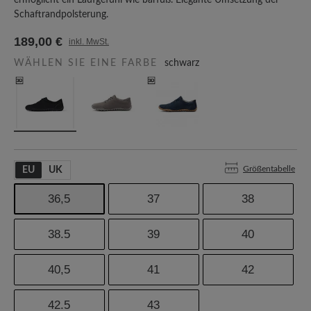
ermöglicht ein Laufgefühl wie barfuß. Elegante Umsetzung der
Schaftrandpolsterung.
189,00 €
inkl. MwSt.
WÄHLEN SIE EINE FARBE
schwarz
Größentabelle
EU
UK
36,5
37
38
38.5
39
40
40,5
41
42
42.5
43