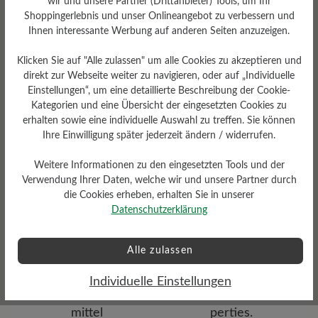
wir und unsere Partner (Drittanbieter) Tools, um Ihr
Fußbett
Shoppingerlebnis und unser Onlineangebot zu verbessern und
Ihnen interessante Werbung auf anderen Seiten anzuzeigen.
Herausnehmbares BÄR
Resilienz-Schaum-Fußbett: 4
mm mit Textilbezug
Klicken Sie auf "Alle zulassen" um alle Cookies zu akzeptieren und
direkt zur Webseite weiter zu navigieren, oder auf „Individuelle
Einstellungen“, um eine detaillierte Beschreibung der Cookie-
Kategorien und eine Übersicht der eingesetzten Cookies zu
erhalten sowie eine individuelle Auswahl zu treffen. Sie können
Ihre Einwilligung später jederzeit ändern / widerrufen.
Weitere Informationen zu den eingesetzten Tools und der
Verwendung Ihrer Daten, welche wir und unsere Partner durch
Dämpfungsgrad
die Cookies erheben, erhalten Sie in unserer
Funktionalität
gering
Datenschutzerklärung
Atmungsaktiv
Alle zulassen
Individuelle Einstellungen