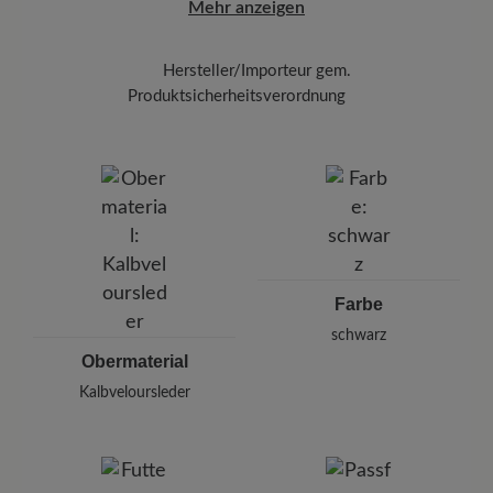
Mehr anzeigen
Hersteller/Importeur gem.
Produktsicherheitsverordnung
Marke:
BÄR
BÄR GmbH
Pleidelsheimer Str. 15/1, 74321 Bietigheim-Bissingen,
Deutschland
E-mail:
kundenbetreuung@baer-schuhe.de
Telefon: 0800 51 65 65 56 (gebührenfrei)
Farbe
schwarz
Obermaterial
Kalbveloursleder