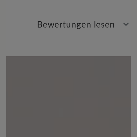
Bewertungen lesen
0 von 0 Bewertungen
Durchschnittliche Bewertung von
Bewerten Sie dieses Produkt!
Teilen Sie Ihre Erfahrungen mit anderen
Kunden.
Bewertung schreiben