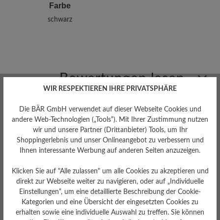
Farbe
schwarz
Bewertungen lesen
WIR RESPEKTIEREN IHRE PRIVATSPHÄRE
0 von 0 Bewertungen
Die BÄR GmbH verwendet auf dieser Webseite Cookies und
andere Web-Technologien („Tools“). Mit Ihrer Zustimmung nutzen
wir und unsere Partner (Drittanbieter) Tools, um Ihr
Shoppingerlebnis und unser Onlineangebot zu verbessern und
Durchschnittliche Bewertung von
Ihnen interessante Werbung auf anderen Seiten anzuzeigen.
Klicken Sie auf "Alle zulassen" um alle Cookies zu akzeptieren und
Bewerten Sie dieses Produkt!
direkt zur Webseite weiter zu navigieren, oder auf „Individuelle
Einstellungen“, um eine detaillierte Beschreibung der Cookie-
Teilen Sie Ihre Erfahrungen mit anderen
Kategorien und eine Übersicht der eingesetzten Cookies zu
Kunden.
erhalten sowie eine individuelle Auswahl zu treffen. Sie können