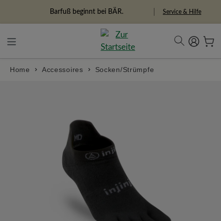
alt springen
Freiheitspioniere
Service & Hilfe
Home
Accessoires
Socken/Strümpfe
Bildergalerie überspringen