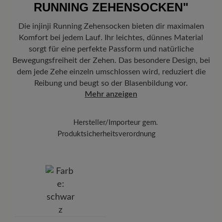
RUNNING ZEHENSOCKEN"
Freuen Sie sich auf Ihr Paket!
Sobald Ihre Bestellung unser Lager in
Deutschland verlassen hat, erhalten Sie eine Versandbestätigung.
Die injinji Running Zehensocken bieten dir maximalen
Mit der beigefügten Sendungsnummer können Sie genau
Komfort bei jedem Lauf. Ihr leichtes, dünnes Material
nachverfolgen, wo sich Ihr neues BÄR Lieblingsstück gerade
befindet.
sorgt für eine perfekte Passform und natürliche
Bewegungsfreiheit der Zehen. Das besondere Design, bei
dem jede Zehe einzeln umschlossen wird, reduziert die
Reibung und beugt so der Blasenbildung vor.
Mehr anzeigen
Hersteller/Importeur gem.
Produktsicherheitsverordnung
Marke: injinji
A L Sport GmbH
Klockergasse 1, 86316 Friedberg, Germany
E-Mail: kontakt@al-sport.eu