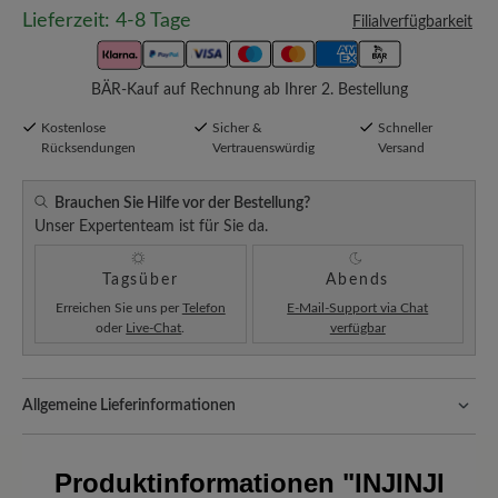
Lieferzeit: 4-8 Tage
Filialverfügbarkeit
BÄR-Kauf auf Rechnung ab Ihrer 2. Bestellung
Kostenlose
Sicher &
Schneller
Rücksendungen
Vertrauenswürdig
Versand
Brauchen Sie Hilfe vor der Bestellung?
Unser Expertenteam ist für Sie da.
Tagsüber
Abends
Erreichen Sie uns per
Telefon
E-Mail-Support via Chat
oder
Live-Chat
.
verfügbar
Allgemeine Lieferinformationen
Versand- und Verpackungskosten:
Unsere Standardkosten
betragen 5,90€ und werden automatisch Ihrem Warenkorb
Produktinformationen
"INJINJI
hinzugefügt – unabhängig vom Bestellwert.