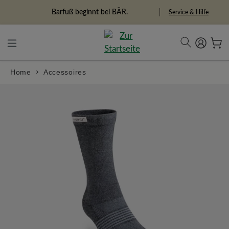
alt springen
Freiheitspioniere
Service & Hilfe
Home
Accessoires
Bildergalerie überspringen