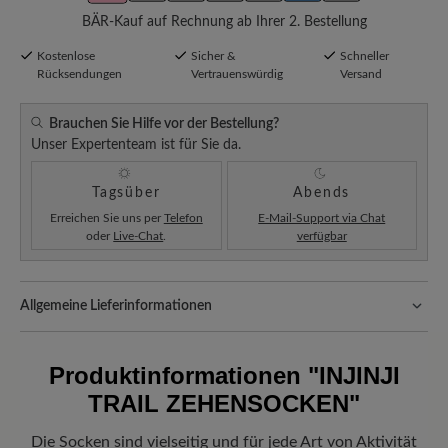
BÄR-Kauf auf Rechnung ab Ihrer 2. Bestellung
Kostenlose
Sicher &
Schneller
Rücksendungen
Vertrauenswürdig
Versand
Brauchen Sie Hilfe vor der Bestellung?
Unser Expertenteam ist für Sie da.
Tagsüber
Abends
Erreichen Sie uns per
Telefon
E-Mail-Support via Chat
oder
Live-Chat
.
verfügbar
Allgemeine Lieferinformationen
Versand- und Verpackungskosten:
Unsere Standardkosten
betragen 5,90€ und werden automatisch Ihrem Warenkorb
Produktinformationen
"INJINJI
hinzugefügt – unabhängig vom Bestellwert.
TRAIL ZEHENSOCKEN"
Freuen Sie sich auf Ihr Paket!
Sobald Ihre Bestellung unser Lager in
Deutschland verlassen hat, erhalten Sie eine Versandbestätigung.
Die Socken sind vielseitig und für jede Art von Aktivität
Mit der beigefügten Sendungsnummer können Sie genau