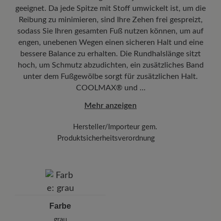
geeignet. Da jede Spitze mit Stoff umwickelt ist, um die
nachverfolgen, wo sich Ihr neues BÄR Lieblingsstück gerade
befindet.
Reibung zu minimieren, sind Ihre Zehen frei gespreizt,
sodass Sie Ihren gesamten Fuß nutzen können, um auf
engen, unebenen Wegen einen sicheren Halt und eine
bessere Balance zu erhalten. Die Rundhalslänge sitzt
hoch, um Schmutz abzudichten, ein zusätzliches Band
unter dem Fußgewölbe sorgt für zusätzlichen Halt.
COOLMAX® und …
Mehr anzeigen
Hersteller/Importeur gem.
Produktsicherheitsverordnung
Marke: injinji
A L Sport GmbH
Klockergasse 1, 86316 Friedberg, Germany
E-Mail: kontakt@al-sport.eu
Farbe
grau