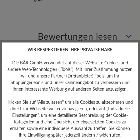
Bewertungen lesen
WIR RESPEKTIEREN IHRE PRIVATSPHÄRE
0 von 0 Bewertungen
Die BÄR GmbH verwendet auf dieser Webseite Cookies und
andere Web-Technologien („Tools“). Mit Ihrer Zustimmung nutzen
wir und unsere Partner (Drittanbieter) Tools, um Ihr
Durchschnittliche Bewertung von
Shoppingerlebnis und unser Onlineangebot zu verbessern und
Ihnen interessante Werbung auf anderen Seiten anzuzeigen.
Bewerten Sie dieses Produkt!
Klicken Sie auf "Alle zulassen" um alle Cookies zu akzeptieren und
direkt zur Webseite weiter zu navigieren, oder auf „Individuelle
Teilen Sie Ihre Erfahrungen mit anderen
Einstellungen“, um eine detaillierte Beschreibung der Cookie-
Kunden.
Kategorien und eine Übersicht der eingesetzten Cookies zu
erhalten sowie eine individuelle Auswahl zu treffen. Sie können
Ihre Einwilligung später jederzeit ändern / widerrufen.
Bewertung schreiben