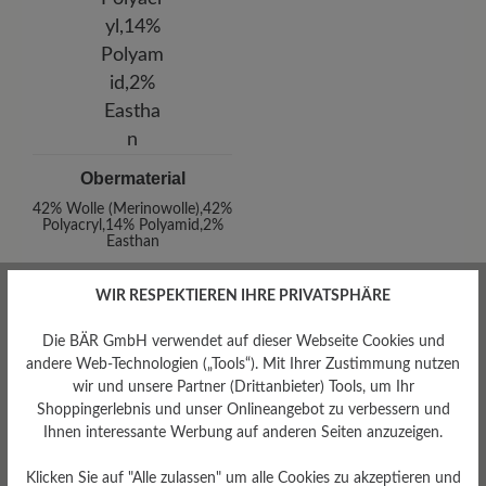
Obermaterial
42% Wolle (Merinowolle),42%
Polyacryl,14% Polyamid,2%
Easthan
WIR RESPEKTIEREN IHRE PRIVATSPHÄRE
Die BÄR GmbH verwendet auf dieser Webseite Cookies und
andere Web-Technologien („Tools“). Mit Ihrer Zustimmung nutzen
Bewertungen lesen
wir und unsere Partner (Drittanbieter) Tools, um Ihr
Shoppingerlebnis und unser Onlineangebot zu verbessern und
Ihnen interessante Werbung auf anderen Seiten anzuzeigen.
0 von 0 Bewertungen
Klicken Sie auf "Alle zulassen" um alle Cookies zu akzeptieren und