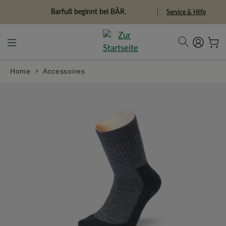
alt springen
Freiheitspioniere
Service & Hilfe
Home
Accessoires
Bildergalerie überspringen