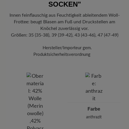
SOCKEN"
Freuen Sie sich auf Ihr Paket!
Sobald Ihre Bestellung unser Lager in
Deutschland verlassen hat, erhalten Sie eine Versandbestätigung.
Innen feinflauschig aus Feuchtigkeit ableitendem Woll-
Mit der beigefügten Sendungsnummer können Sie genau
Frottee: beugt Blasen am Fuß und Druckstellen am
nachverfolgen, wo sich Ihr neues BÄR Lieblingsstück gerade
befindet.
Knöchel zuverlässig vor.
Größen: 35 (35-38), 39 (39-42), 43 (43-46), 47 (47-49)
Hersteller/Importeur gem.
Produktsicherheitsverordnung
Marke: BÄR
by Riese GmbH
Im Pfaffenfeld 16, 83483 Bischofswiesen, Deutschland
E-Mail: info@byriese.de
Farbe
anthrazit