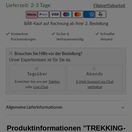
Lieferzeit: 2-3 Tage
Filialverfügbarkeit
BÄR-Kauf auf Rechnung ab Ihrer 2. Bestellung
Kostenlose
Sicher &
Schneller
Rücksendungen
Vertrauenswürdig
Versand
Brauchen Sie Hilfe vor der Bestellung?
Unser Expertenteam ist für Sie da.
Tagsüber
Abends
Erreichen Sie uns per
Telefon
E-Mail-Support via Chat
oder
Live-Chat
.
verfügbar
Allgemeine Lieferinformationen
Versand- und Verpackungskosten:
Unsere Standardkosten
betragen 5,90€ und werden automatisch Ihrem Warenkorb
Produktinformationen
"TREKKING-
hinzugefügt – unabhängig vom Bestellwert.