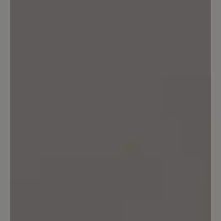
hiking shoe.
7. Dezember 2024 13:28
Bewertung mit 5 von 5 Sternen
Perfekter Schuh
Sehr bequemer Schuh, wasserfest u som
auch für jedes Wetter geeignet. Da er a
sehr schön aussieht trag ich ihn gerne al
Alltagsschuh
12. September 2024 13:06
Bewertung mit 5 von 5 Sternen