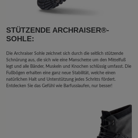
Bewertung mit 5 von 5 Sternen
Wanderer
STÜTZENDE ARCHRAISER®-
Leider sind die Sohlen nicht ausreichend
SOHLE:
mit dem Leder verbunden. Schon bei
anderen Wanderschuhen hatte ich dies
Die Archraiser Sohle zeichnet sich durch die seitlich stützende
Problem, allerdings erst nach Jahren.
Schnürung aus, die sich wie eine Manschette um den Mittelfuß
Diesmal ist kein Jahr vergangen und die
legt und alle Bänder, Muskeln und Knochen schlüssig umfasst. Die
Sohlen lösen sich vorn. Nasse Füsse sind
Fußbögen erhalten eine ganz neue Stabilität, welche einen
das Ergebnis.Schade, sonst nämlich sehr
natürlichen Halt und Unterstützung jedes Schritts fördert.
bequem.
Entdecken Sie das Gefühl wie Barfusslaufen, nur besser!
22. September 2025 16:20
Bewertung mit 3 von 5 Sternen
Fast Perfekt