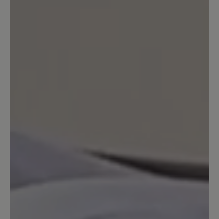
die Spaziergänge. Lediglich an den
wenigen kälteren Tagen letzten Winter
habe ich Stiefel mit einem wärmeren
Futter gebraucht. Somit mein
wichtigster Schuh und definitiv sein
Geld wert!