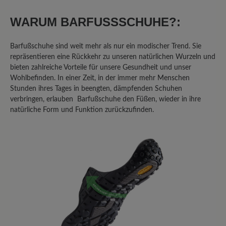
20%
Unbefriedigend (1)
WARUM BARFUSSSCHUHE?:
Barfußschuhe sind weit mehr als nur ein modischer Trend. Sie
repräsentieren eine Rückkehr zu unseren natürlichen Wurzeln und
Bewerten Sie dieses Produkt!
bieten zahlreiche Vorteile für unsere Gesundheit und unser
Wohlbefinden. In einer Zeit, in der immer mehr Menschen
Teilen Sie Ihre Erfahrungen mit anderen
Stunden ihres Tages in beengten, dämpfenden Schuhen
verbringen, erlauben Barfußschuhe den Füßen, wieder in ihre
Kunden.
natürliche Form und Funktion zurückzufinden.
Bewertung schreiben
Sortiert nach
5
Bewertungen
4. Januar 2026 10:36