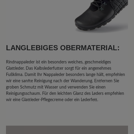
Ich bin schon seit längerem auf der
Suche nach DEM Barfußwanderschuh
und bin dabei auf dieses Modell
gestoßen. Und ich muss wirklich sagen,
ich liebe diese Schuhe. Sie haben so
LANGLEBIGES OBERMATERIAL:
ziemlich alles, was ich an einem
Wanderschuh brauche. Sie sind leicht,
Rindnappaleder ist ein besonders weiches, geschmeidiges
bequem, müssen nicht eingelaufen
Glattleder. Das Kalbslederfutter sorgt für ein angenehmes
werden, sind schnell und einfach an-
Fußklima. Damit Ihr Nappaleder besonders lange hält, empfehlen
und ausgezogen, sind wasserfest genug,
wir eine sanfte Reinigung nach der Wanderung. Entfernen Sie
dass ich durch nasse Wiesen gehen
groben Schmutz mit Wasser und verwenden Sie einen
kann ohne nasse Füße zu bekommen,
Reinigungsschaum. Für den leichten Glanz des Leders empfehlen
die Schnürung ist genial und das Leder
wir eine Glattleder-Pflegecreme oder ein Lederfett.
ist schön weich, weitet sich aber nicht
so sehr, dass meine Füße anfangen zu
rutschen. Warum also nur drei Sterne
bzw. nur fast perfekt? Das größte und