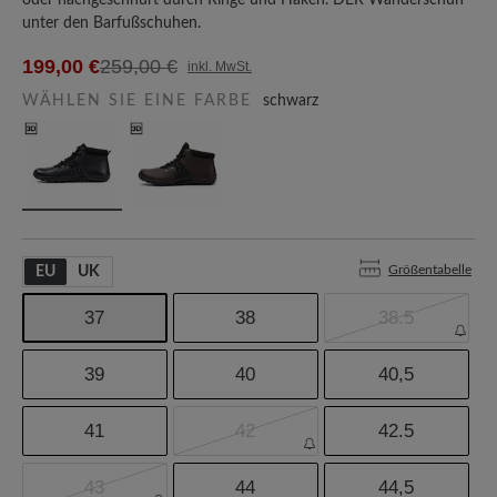
oder nachgeschnürt durch Ringe und Haken. DER Wanderschuh
unter den Barfußschuhen.
199,00 €
259,00 €
inkl. MwSt.
WÄHLEN SIE EINE FARBE
schwarz
Größentabelle
EU
UK
37
38
38.5
39
40
40,5
41
42
42.5
43
44
44,5