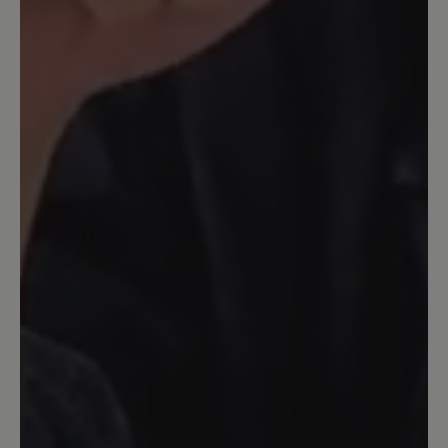
wyjazdach w góry suwak by się rozszedł
i wymagałoby to naprawy. Mało trwałe
rozwiązanie. Natomiast podeszwa
świetnie się trzyma podłoża.
Dodatkowo wprowadziłbym
modyfikację która trzymała by
końcówkę suwaka stabilnie przy bucie.
Tak w ten sposób lata ona góra dół i
wydaje niepotrzebne i irytujące dźwięki.
28. Oktober 2024 12:23
Bewertung mit 4 von 5 Sternen
So schön
Tolles leder super sohle dämpfend