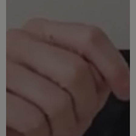
telefonisch zu ihren Anforderungen. Ihr BÄR
Kundenservice
16. März 2025 11:50
Bewertung mit 5 von 5 Sternen
Polecam chociaż odczucia
mieszane
Ten model w warunkach miejskich i
umiarkowanie terenowych zdaje się
super. Gdy trzeba szybko zdjąć buty to
suwak jest zaletą. Jednak w górach przy
sporym nachyleniu suwak wydaje się
być wadą. Wszystkie przeciążenia idą na
ten suwak przy schodzeniu przez co się
wygina. Obawiam się, że przy paru