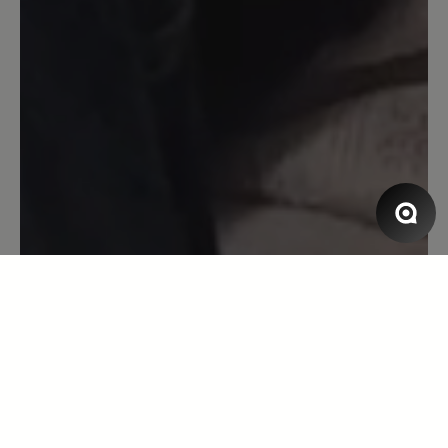
14. Dezember 2023 09:01
Bewertung mit 5 von 5 Sternen
tip top
Ich nutze die Schuhe täglich zum
Hundespaziergang im Wald. Sie halten
warm, bei regelmäßiger Einfettung mit
Schuhcreme auch wasserdicht und
durch die "Null-Sprengung" super für
meine fussballgeschädigten Knie. Denn
seit dem ich keine Schuhe mehr mit
Absatz trage habe ich keinerlei
Probleme mehr. Durch den
Reißverschluss ist das an- und ausziehen