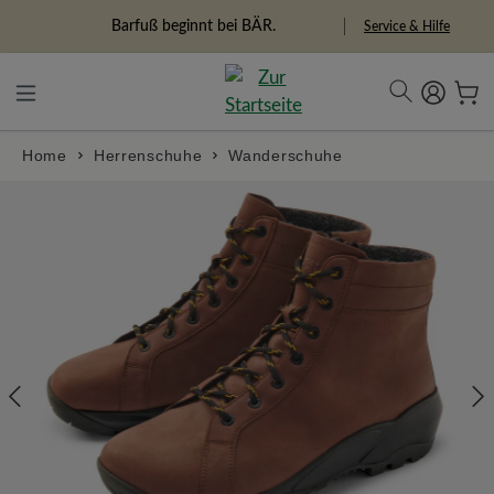
alt springen
Freiheitspioniere
Service & Hilfe
Home
Herrenschuhe
Wanderschuhe
Bildergalerie überspringen