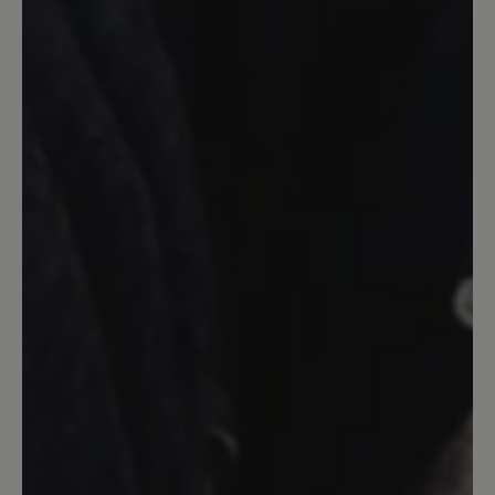
warme fütterung , leider die nahr genau
über meinem halux valgus,
leierleideleiddafür nicht geignet,
15. Januar 2024 19:01
Bewertung mit 5 von 5 Sternen
Feldberg in gelb
Super bequemer Stiefel ,und die Farbe
ist super . ich bin begeistert ,habe mir
auch jolina bestellt auch super . Musste
als Gast bestellen weil ich mein
Passwort nicht parat hatte , aber es hat
alles super geklappt 👍 ich habe mir
noch ein zweites Paar Feldberg in Gelb
gekauft die sind einfach top .