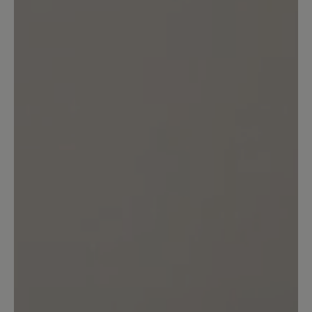
Die Qualität ist hochwertig. Das habe
ich ehrlich gesagt aber auch bei diesem
Preis erwartet. Die breite Zehenbox war
hier mit ein Kaufgrund. Leider ist der
Schuh so eng geschnitten, dass man
kaum hinein passt. Auch die Grösse fällt
hier meiner Meinung nach mindrstens
eine halbe Nummer kleiner aus, sodass
der Schuh drückt. Für mich für diesen
hohen Preis nicht zufriedenstellend.
Ansonsten wie gesagt top Qualität von
ersten Eindruck her.
Unser Kommentar: Vielen Dank für die
Bewertung. Wir führen verschiedenen
Passformen, um den individuellen
Bedürfnissen unserer Kundschaft zu
entsprechen. Gerne beraten wir auch