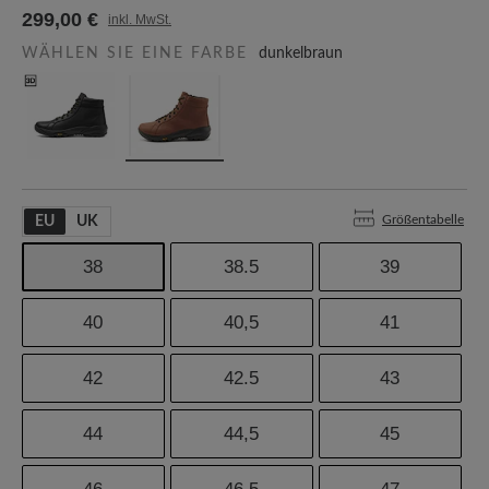
299,00 €
inkl. MwSt.
WÄHLEN SIE EINE FARBE
dunkelbraun
Größentabelle
EU
UK
38
38.5
39
40
40,5
41
42
42.5
43
44
44,5
45