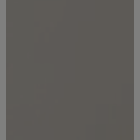
Bewerten Sie dieses Produkt!
Teilen Sie Ihre Erfahrungen mit anderen
Kunden.
Bewertung schreiben
Sortiert nach
7
Bewertungen
12. November 2025 05:26
Bewertung mit 2 von 5 Sternen
Gute Qualität, keine gute Passform