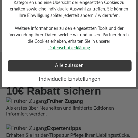
Unisex-Modelle
Kategorien und eine Übersicht der eingesetzten Cookies zu
erhalten sowie eine individuelle Auswahl zu treffen. Sie können
Ihre Einwilligung später jederzeit ändern / widerrufen.
Barfussschuhe
Schnürschuhe
Sneaker
Sandalen
Weitere Informationen zu den eingesetzten Tools und der
Verwendung Ihrer Daten, welche wir und unsere Partner durch
die Cookies erheben, erhalten Sie in unserer
Datenschutzerklärung
Alle zulassen
Jetzt zum Newsletter anmelden und
Ihre Vorteile sichern!
Individuelle Einstellungen
10€ Rabatt sichern
Früher Zugang
Als erstes über Neuheiten und limitierte Editionen
informiert werden.
Expertentipps
Erhalten Sie Insider-Tipps zur Pflege Ihrer Lieblingsstücke.