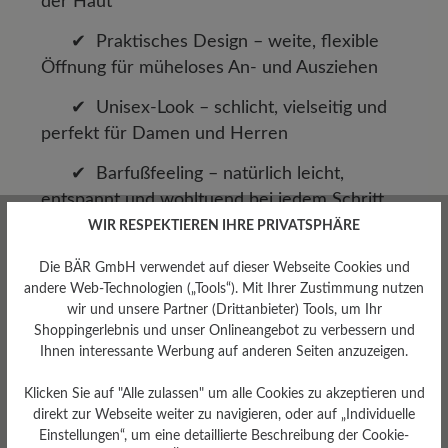
der Haut
✔ Praktisches Design – weite, flexible
Öffnung für müheloses An- und Ausziehen
✔ Unisex-Look – schlicht, vielseitig und
perfekt für Damen und Herren
✔ Barfußfeeling – natürlich leicht,
entspannt und wohltuend bei jedem Schritt
WIR RESPEKTIEREN IHRE PRIVATSPHÄRE
Erleben Sie die BÄR Unisex-Slipper, die Komfort,
Funktionalität und Unisex-Design harmonisch
Die BÄR GmbH verwendet auf dieser Webseite Cookies und
andere Web-Technologien („Tools“). Mit Ihrer Zustimmung nutzen
vereinen – für entspannte Schritte und ein ganz
wir und unsere Partner (Drittanbieter) Tools, um Ihr
natürliches Tragegefühl!
Shoppingerlebnis und unser Onlineangebot zu verbessern und
Ihnen interessante Werbung auf anderen Seiten anzuzeigen.
Klicken Sie auf "Alle zulassen" um alle Cookies zu akzeptieren und
direkt zur Webseite weiter zu navigieren, oder auf „Individuelle
Entdecken Sie weitere
Einstellungen“, um eine detaillierte Beschreibung der Cookie-