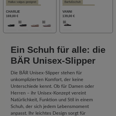
Hallux valgus geeignet
Barfußschuh
KäuferInnen Empfehlung
Hallux valgus geeignet
CHARLIE
VANNI
Leichter Einstieg
Hohe Dämpfung
169,00 €
139,00 €
Schlanke Silhouette
Hoher Trendfaktor
auswählen
auswählen
Farbe
Farbe
Stil - Casual
KäuferInnen Empfehlung
100
405
710
713
812
289
Leichter Einstieg
Stil - Casual
Ein Schuh für alle: die
BÄR Unisex-Slipper
Die BÄR Unisex-Slipper stehen für
unkomplizierten Komfort, der keine
Unterschiede kennt. Ob für Damen oder
Herren – ihr Unisex-Konzept vereint
Natürlichkeit, Funktion und Stil in einem
Schuh, der sich jedem Lebensmoment
anpasst. Ihr leichtes Design sorgt für