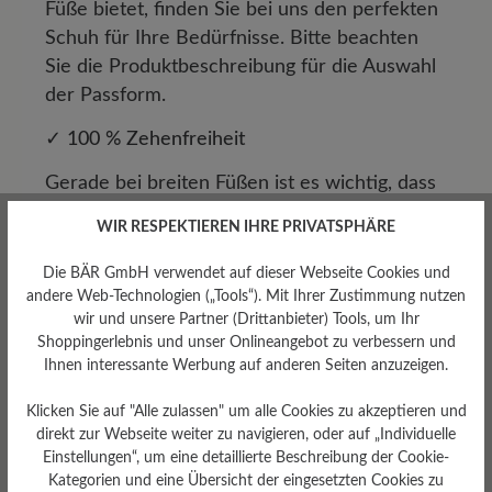
Füße bietet, finden Sie bei uns den perfekten
Schuh für Ihre Bedürfnisse. Bitte beachten
Sie die Produktbeschreibung für die Auswahl
der Passform.
✓ 100 % Zehenfreiheit
Gerade bei breiten Füßen ist es wichtig, dass
die Zehen genügend Platz haben, um sich
WIR RESPEKTIEREN IHRE PRIVATSPHÄRE
natürlich bewegen und entfalten zu können.
Unsere Herrenschuhe folgen dem Prinzip der
Die BÄR GmbH verwendet auf dieser Webseite Cookies und
100%igen Zehenfreiheit, das nicht nur den
andere Web-Technologien („Tools“). Mit Ihrer Zustimmung nutzen
wir und unsere Partner (Drittanbieter) Tools, um Ihr
Tragekomfort erhöht, sondern auch die
Shoppingerlebnis und unser Onlineangebot zu verbessern und
natürliche Funktion Ihrer Füße unterstützt.
Ihnen interessante Werbung auf anderen Seiten anzuzeigen.
Durch die großzügige Zehenfreiheit wird der
Druck auf die Zehen reduziert und
Klicken Sie auf "Alle zulassen" um alle Cookies zu akzeptieren und
direkt zur Webseite weiter zu navigieren, oder auf „Individuelle
gleichzeitig die Durchblutung gefördert, was
Einstellungen“, um eine detaillierte Beschreibung der Cookie-
zu einem insgesamt angenehmen Tragegefühl
Kategorien und eine Übersicht der eingesetzten Cookies zu