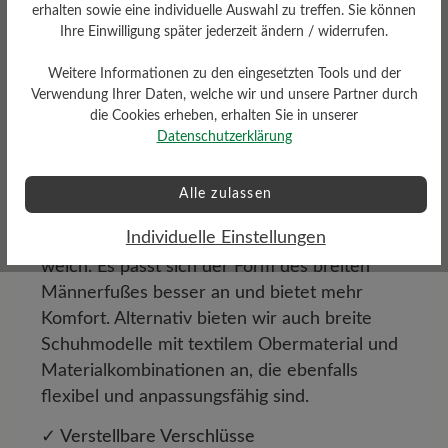
beiträgt. So können Sie sich den ganzen Tag
erhalten sowie eine individuelle Auswahl zu treffen. Sie können
frei und unbeschwert bewegen, ohne auf Stil
Ihre Einwilligung später jederzeit ändern / widerrufen.
verzichten zu müssen.
Weitere Informationen zu den eingesetzten Tools und der
Verwendung Ihrer Daten, welche wir und unsere Partner durch
✓ Flexible Materialien
die Cookies erheben, erhalten Sie in unserer
Bei BÄR wird hauptsächlich Leder verarbeitet,
Datenschutzerklärung
da es in seiner Beschaffenheit der
menschlichen Haut ähnelt. Kein anderes
Alle zulassen
Material kann diese Eigenschaften ersetzen.
Individuelle Einstellungen
Leder ist atmungsaktiv, geschmeidig und
weich. Es passt sich der Form des breiten
Männerfußes besser an und bietet mehr
Komfort. Alternativ bieten wir auch breite
Schuhmodelle mit textilem Obermaterial und
Materialkombinationen an, die ebenfalls
flexibel und anpassungsfähig sind.
✓ Verstellbare Verschlüsse