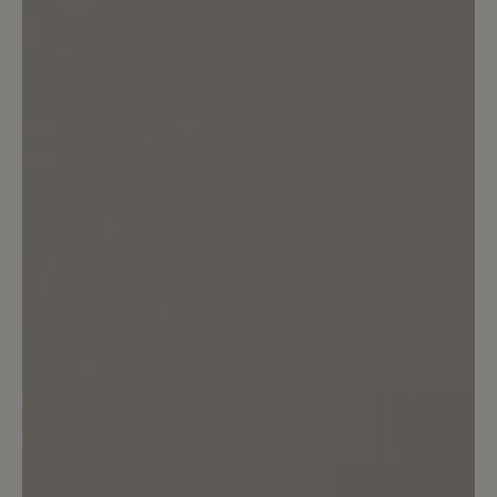
Bewerten Sie dieses Produkt!
Teilen Sie Ihre Erfahrungen mit anderen
Kunden.
Bewertung schreiben
Sortiert nach
1
Bewertung
16. März 2025 19:18
Bewertung mit 5 von 5 Sternen