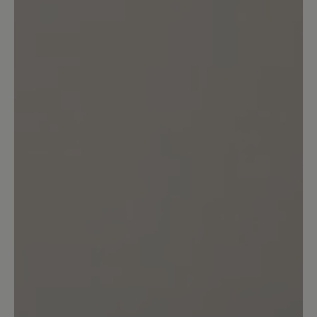
gefütterter Winterhausschuh
Lieferzeit 1 bis 2 Wochen, so das
Angebot. Bestellt, einschl. Pflegespray.
Spray kam nach drei Tagen, mit dem
Vermerk, dass die Winterhausschuhe in
einem halben Jahr nachgeliefert
würden. Da ist dann Hochsommer. Auf
meine Reklamation hin erhielt ich eine -
englische- Eingangsbestätigung. Seither
habe ich nichts mehr gehört von der Fa.
Bär, außer, dass ich meine neuen
Hausschuhe bewerten möge. Was ich
hiermit tue. Ich versuche es positiv zu
sehen. Immerhin war die
Eingangsbestätigung nicht chinesisch!