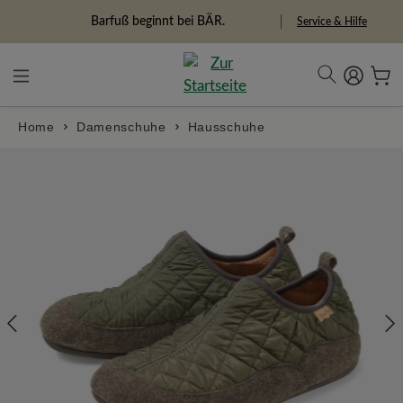
alt springen
Freiheitspioniere
Service & Hilfe
Home
Damenschuhe
Hausschuhe
Bildergalerie überspringen