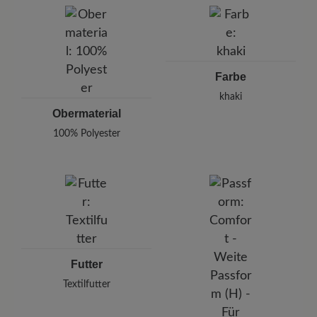
Can Pau Birol, 32, 17005 Girona, Spanien
E-Mail: tonipons@tonipons.com
Farbe
khaki
Obermaterial
100% Polyester
Futter
Textilfutter