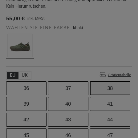
Gummizug erlaubt einfachen Einstieg und optimalen Fersenhalt.
Kein Herumrutschen.
55,00 €
inkl. MwSt.
WÄHLEN SIE EINE FARBE
khaki
Größentabelle
EU
UK
36
37
38
39
40
41
42
43
44
45
46
47