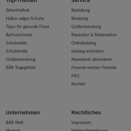
Top-Themen
Service
Zehenfreiheit
Bestellung
Hallux valgus Schuhe
Beratung
Tipps für gesunde Füsse
Größenberatung
Barfussschuhe
Reparatur & Reklamation
Schuhweite
Onlinekatalog
Schuhbreite
Katalog anfordern
Größenberatung
Newsletter abonnieren
BÄR Tragegefühl
Freunde werben Freunde
FAQ
Kontakt
Unternehmen
Rechtliches
BÄR Welt
Impressum
Magazin
Widerrufsbelehrung