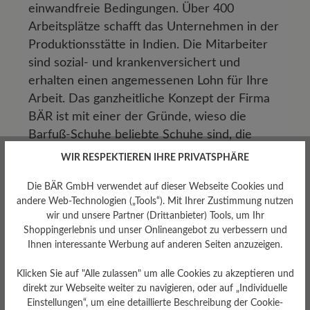
einwandfreie Bedingungen. Über 400
Arbeitsplätze schafft das Unternehmen in der
Produktionsstätte in Indien. Die Mitarbeiter
sind sozial- und krankenversichert und
erhalten einen angemessenen Lohn für Ihre
Arbeit. Das ganzheitliche Konzept der Firma
BÄR ist mit einer der Gründe, wieso die
Barfuß-Schuhe beliebte Schuhe sind, die
gerne getragen werden.
WIR RESPEKTIEREN IHRE PRIVATSPHÄRE
Die BÄR GmbH verwendet auf dieser Webseite Cookies und
Beliebte Schuhe für
andere Web-Technologien („Tools“). Mit Ihrer Zustimmung nutzen
wir und unsere Partner (Drittanbieter) Tools, um Ihr
Herren: für jeden
Shoppingerlebnis und unser Onlineangebot zu verbessern und
Ihnen interessante Werbung auf anderen Seiten anzuzeigen.
Anlass die passenden
Klicken Sie auf "Alle zulassen" um alle Cookies zu akzeptieren und
Schuhe
direkt zur Webseite weiter zu navigieren, oder auf „Individuelle
Einstellungen“, um eine detaillierte Beschreibung der Cookie-