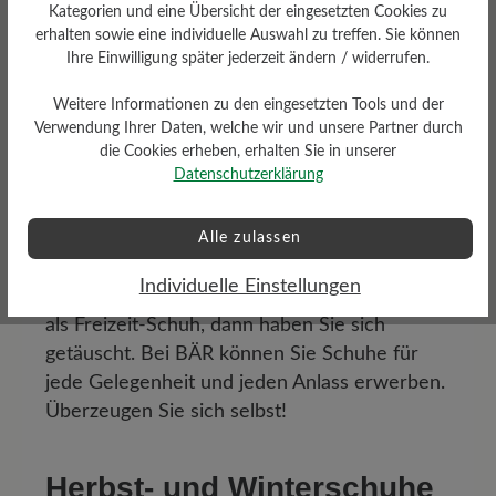
Kategorien und eine Übersicht der eingesetzten Cookies zu
Jeder Schuh von BÄR folgt den drei
erhalten sowie eine individuelle Auswahl zu treffen. Sie können
Prinzipien:
Zehenfreiheit
,
Nullabsatz
und
Ihre Einwilligung später jederzeit ändern / widerrufen.
Flexibilität
. Besonders die Zehenfreiheit
Weitere Informationen zu den eingesetzten Tools und der
macht die Beliebten Schuhe für Herren
Verwendung Ihrer Daten, welche wir und unsere Partner durch
bequem und komfortabel. Denn die Zehen
die Cookies erheben, erhalten Sie in unserer
Ihrer Füße werden nicht gequetscht oder
Datenschutzerklärung
eingeengt. Die Schuhe passen sich Ihren
Füßen an und nicht der Fuß dem Schuh.
Alle zulassen
Wenn Sie denken, Barfuß-Schuhe für Herren
Individuelle Einstellungen
können keinen Trends folgen oder gibt es nur
als Freizeit-Schuh, dann haben Sie sich
getäuscht. Bei BÄR können Sie Schuhe für
jede Gelegenheit und jeden Anlass erwerben.
Überzeugen Sie sich selbst!
Herbst- und Winterschuhe