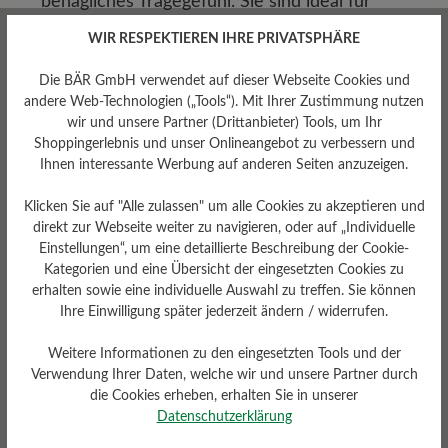
behagliches Tragegefühl. Sie sind ideal für
Büro, Stadtbummel oder ein Dinner am
WIR RESPEKTIEREN IHRE PRIVATSPHÄRE
Abend.
Die BÄR GmbH verwendet auf dieser Webseite Cookies und
Boots aus Wildleder für Damen
andere Web-Technologien („Tools“). Mit Ihrer Zustimmung nutzen
wir und unsere Partner (Drittanbieter) Tools, um Ihr
Robust, aber dennoch feminin – Wildleder-
Shoppingerlebnis und unser Onlineangebot zu verbessern und
Boots sind der perfekte Begleiter für Herbst
Ihnen interessante Werbung auf anderen Seiten anzuzeigen.
und Winter. Sie schützen zuverlässig vor
Klicken Sie auf "Alle zulassen" um alle Cookies zu akzeptieren und
Kälte und wirken durch ihre weiche
direkt zur Webseite weiter zu navigieren, oder auf „Individuelle
Oberfläche weniger derb als Modelle aus
Einstellungen“, um eine detaillierte Beschreibung der Cookie-
Glattleder. Kombiniert mit einem Mantel oder
Kategorien und eine Übersicht der eingesetzten Cookies zu
Strickkleid setzen sie modische Akzente, ohne
erhalten sowie eine individuelle Auswahl zu treffen. Sie können
Ihre Einwilligung später jederzeit ändern / widerrufen.
an Bequemlichkeit einzubüßen.
Weitere Informationen zu den eingesetzten Tools und der
Wildleder-Sneakers für Damen
Verwendung Ihrer Daten, welche wir und unsere Partner durch
Für Damen, die Wert auf sportliche Eleganz
die Cookies erheben, erhalten Sie in unserer
Datenschutzerklärung
legen, sind Sneakers aus Wildleder die ideale
Wahl. Sie vereinen den lässigen Stil eines