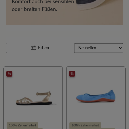
Komfort auch bei sensiblen
oder breiten Füßen.
Filter
%
%
100% Zehenfreiheit
100% Zehenfreiheit