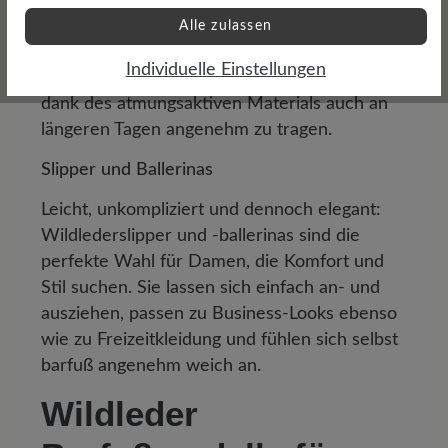
Sneakers mit der edlen Anmutung von
Alle zulassen
Wildleder. Sie sind perfekt für den Alltag,
Individuelle Einstellungen
Reisen oder entspannte Wochenenden und
dank des atmungsaktiven Materials auch an
längeren Tagen angenehm zu tragen.
Slipper und Ballerinas
Leicht, unkompliziert und dennoch elegant:
Wildlederslipper und -ballerinas sind die
perfekte Wahl für Damen, die Komfort und
Stil suchen. Sie lassen sich einfach an- und
ausziehen, passen zu Business-Looks ebenso
wie zu Freizeitkleidung und fühlen sich selbst
barfuß angenehm weich an.
Wildleder