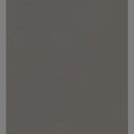
Sommerlieblinge
Ausgesprochen hübscher sommerlicher
Schuh, weich und angenehm, absolut
bequem ; für ausgedehnte Spaziergänge
allerdings doch besser einen Schuh
wählen, der den Fuß höher über dem
Rist umfaßt und noch mehr Halt gibt.
19. Juni 2025 16:21
Bewertung mit 4 von 5 Sternen
Unglaublich weiches Leder
Das Leder ist total weich und angenehm
(im Gegensatz zu Elly). Wenn sie vorne