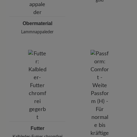
gold
Obermaterial
Lammnappaleder
Futter
Kalbleder-Futter chromfrei