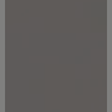
Bewerten Sie dieses Produkt!
Teilen Sie Ihre Erfahrungen mit anderen
Kunden.
Bewertung schreiben
Sortiert nach
3
Bewertungen
1. Juli 2025 19:12
Bewertung mit 5 von 5 Sternen
Schicke Sandale
Ich trage nur BÄR-Schuhe und habe