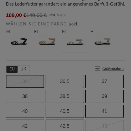
Das Lederfutter garantiert ein angenehmes Barfuß-Gefühl.
109,00 €
149,00 €
inkl. MwSt.
WÄHLEN SIE EINE FARBE
gold
Größentabelle
EU
UK
36
36,5
37
38
38.5
39
40
40,5
41
42
42.5
43