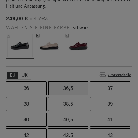
gepolstert und top gedämpft. Versteckter Gummizug für perfekten
Halt und Anpassung.
249,00 €
inkl. MwSt.
WÄHLEN SIE EINE FARBE
schwarz
Größentabelle
EU
UK
36
36,5
37
38
38.5
39
40
40,5
41
42
42.5
43