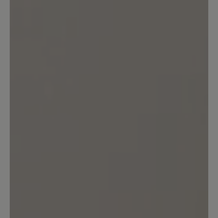
22. Oktober 2025 09:48
Bewertung mit 5 von 5 Sternen
Tolle Schuhe - leicht, bequem,
wunderschön
Die Schuhe sind sehr bequem, haben
vorne ausreichend Platz (deshalb
vielleicht eine Nummer kleiner nehmen)
und trotzdem haben sie genug Halt, so
dass man nicht drin herumrutscht. Die
Farbe hätte etwas mehr rötlicher sein
können, passend zum Herbst (ich finde
sie hat ein bisschen zu viel lila drin). Aber
insgesamt ein toller Schuh mit fast
perfekter Farbe. Sehr bequem. Danke an
Bär, dass ihr so tolle Schuhe macht! Mit