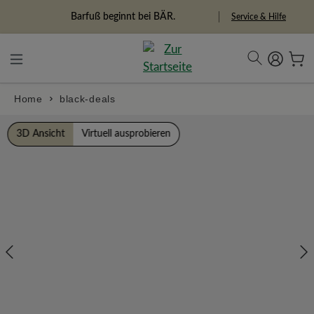
alt springen
Freiheitspioniere
Service & Hilfe
Home
black-deals
Bildergalerie überspringen
3D Ansicht
Virtuell ausprobieren