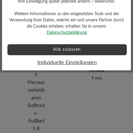
Ihre Einwilligung später jederzeit ändern / widerrufen.
Passform
Weitere Informationen zu den eingesetzten Tools und der
Comfort - Weite Passform
(H) - Für normale bis kräftige
Verwendung Ihrer Daten, welche wir und unsere Partner durch
Füße
die Cookies erheben, erhalten Sie in unserer
Datenschutzerklärung
Alle zulassen
Individuelle Einstellungen
Absatz
9 mm