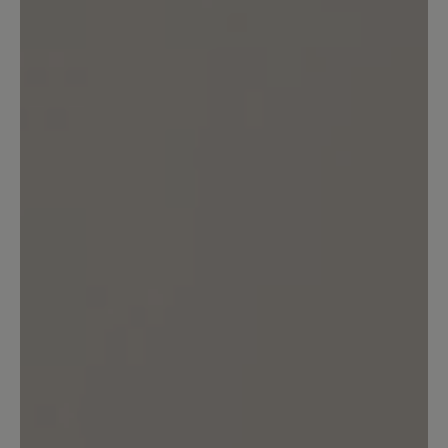
0%
Akzeptierbar (0)
0%
Unbefriedigend (0)
Bewerten Sie dieses Produkt!
Teilen Sie Ihre Erfahrungen mit anderen
Kunden.
Bewertung schreiben
Sortiert nach
1
Bewertung