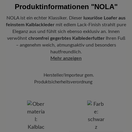
Produktinformationen
"NOLA"
NOLA ist ein echter Klassiker. Dieser
luxuriöse Loafer aus
feinstem Kalblackleder
mit edlem Lack-Finish strahlt pure
Eleganz aus und fühlt sich ebenso exklusiv an. Innen
verwöhnt
chromfrei gegerbtes Kalblederfutter
Ihren Fuß
– angenehm weich, atmungsaktiv und besonders
hautfreundlich.
Mehr anzeigen
Hersteller/Importeur gem.
Produktsicherheitsverordnung
Marke:
BÄR
BÄR GmbH
Pleidelsheimer Str. 15/1, 74321 Bietigheim-Bissingen,
Deutschland
E-mail:
kundenbetreuung@baer-schuhe.de
Telefon: 0800 51 65 65 56 (gebührenfrei)