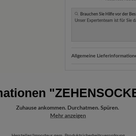
Brauchen Sie Hilfe vor der Bes
Unser Expertenteam ist für Sie d
Allgemeine Lieferinformation
Versand- und Verpackungskos
automatisch Ihrem Warenkorb 
Freuen Sie sich auf Ihr Paket!
mationen
"ZEHENSOCK
verlassen hat, erhalten Sie ei
Sendungsnummer können Sie g
Lieblingsstück gerade befindet
Zuhause ankommen. Durchatmen. Spüren.
Mehr anzeigen
Hersteller/Importeur gem. Produktsicherheitsverordnung