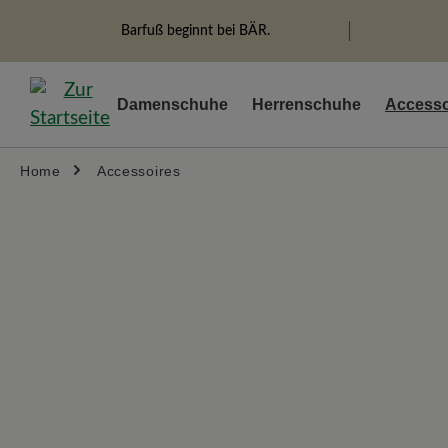
springen
Zur Hauptnavigation springen
Barfuß beginnt bei BÄR.
Damenschuhe
Herrenschuhe
Accesso
Home
Accessoires
Bildergalerie überspringen