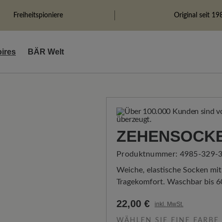
Freiheitspioniere
Original seit 19
ires
BÄR Welt
ZEHENSOCK
Produktnummer:
4985-329-
Weiche, elastische Socken mi
Tragekomfort. Waschbar bis 6
22,00 €
inkl. MwSt.
WÄHLEN SIE EINE FARBE