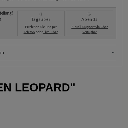
tellung?
a.
Tagsüber
Abends
Erreichen Sie uns per
E-Mail-Support via Chat
Telefon
oder
Live-Chat
.
verfügbar
en
ten:
Unsere Standardkosten betragen 5,90€ und werden
hinzugefügt – unabhängig vom Bestellwert.
Sobald Ihre Bestellung unser Lager in Deutschland
EN LEOPARD"
ne Versandbestätigung. Mit der beigefügten
enau nachverfolgen, wo sich Ihr neues BÄR
.