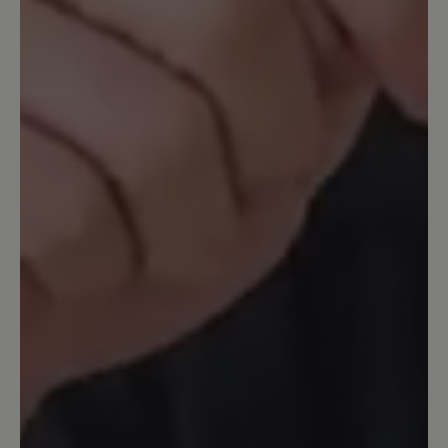
einen Winterstiefel bei der Preisklasse
nicht ok.Deswegen habe ich ihn
schweren Herzens
zurückgeschickt.Übergangsschuhe habe
ich genug. Wenn ihr dieses Modell
gefüttert herausbringt würde ich es
sofort in allen Farben kaufen.
16. Juli 2025 10:21
Bewertung mit 3 von 5 Sternen
Ausgefallene Stiefel
Tolle Schuhe, gute Passform im
Fußbereich, allerdings extrem eng an
der Wade ..... Sooo schade, leider zurück