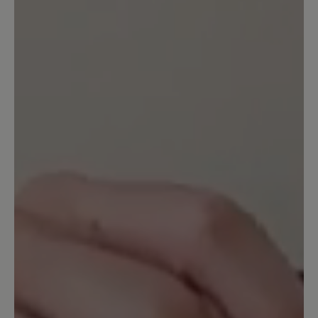
30. Oktober 2025 12:27
Bewertung mit 4 von 5 Sternen
Tolle Passform
Mir hat dieser Schuh sehr gut
gefallen.Endlich mal ein Schuh der am
Fuß gut gepasst hat und schmale
Waden/Knöchel hat.Es gibt auch Leute
mit schmalen Unterschenkeln und
breiten Füßen,Meistens ist mir der
Schaft zu weit, wenn der Fuß breit
genug ist.Dies war hier endlich einmal
anders.Allerdings hätte ich mir
gewünscht, dass er mehr gefüttert
ist.Der Fleecestoff im Schuh ist im
Vergleich zu anderen Modellen sehr
dünn und die Sohle ist ungefüttert.Für