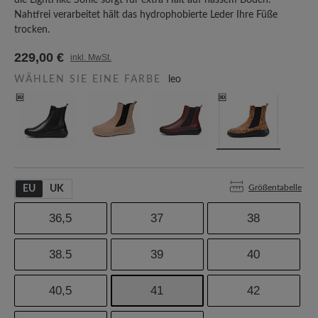
die LightHike Sohle sorgt für extra Halt auf nassem Boden.
Nahtfrei verarbeitet hält das hydrophobierte Leder Ihre Füße
trocken.
229,00 €
inkl. MwSt.
WÄHLEN SIE EINE FARBE
leo
Größentabelle
EU
UK
36,5
37
38
38.5
39
40
40,5
41
42