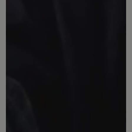
5. November 2023 15:08
Bewertung mit 4 von 5 Sternen
Birgit
Habe die bequemen roten Lackschuhe
von Jolina vor einem Jahr gekauft, bin
sehr zufrieden. Nun diese Stiefflette,
super Zehenfreiheit, ein Hingucker. Hier
ist Qualität ein Gebot.