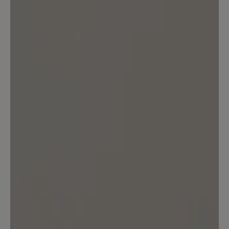
Kunden.
Bewertung schreiben
Sortiert nach
4
Bewertungen
11. Februar 2026 10:33
Bewertung mit 5 von 5 Sternen
Sehr bequem mit einem kleinen
Aber
Das ist mein erster Kauf von Schuhen
der Marke Bär, und ich bin positiv
überrascht. Ehrlich gesagt hätte ich