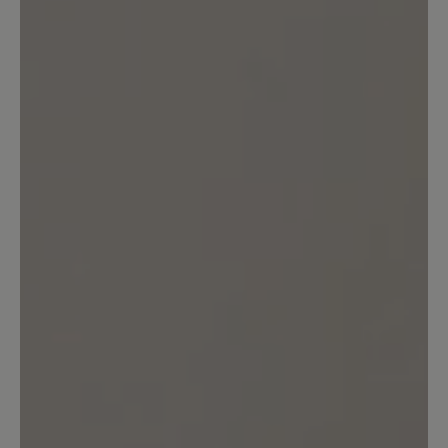
nicht gedacht, dass Schuhe so bequem
sein können. Sie sitzen perfekt am Fuß,
sind leicht und sehr angenehm zu
tragen. Ich trage sie mit Freude und
werde diese Marke auf jeden Fall wieder
in Betracht ziehen. Es gibt nur ein
kleines „Aber“: Ich denke, dass die
seitlichen Gummieinsätze bei Regen
oder Schnee Feuchtigkeit durchlassen
könnten. Für trockenes Wetter sind sie
jedoch einfach ideal. Noch besser wäre
es, wenn der Gummieinsatz etwas
höher wäre oder das Modell ganz ohne
Gummieinsätze gefertigt würde.
Insgesamt bin ich mit dem Kauf sehr
zufrieden.