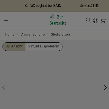
alt springen
Freiheitspioniere
Service & Hilfe
Home
Damenschuhe
Stiefeletten
Bildergalerie überspringen
3D Ansicht
Virtuell ausprobieren