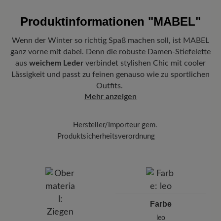
Produktinformationen
"MABEL"
Wenn der Winter so richtig Spaß machen soll, ist MABEL
ganz vorne mit dabei. Denn die robuste Damen-Stiefelette
aus
weichem Leder
verbindet stylishen Chic mit cooler
Lässigkeit und passt zu feinen genauso wie zu sportlichen
Outfits.
Mehr anzeigen
Hersteller/Importeur gem.
Produktsicherheitsverordnung
Marke:
BÄR
BÄR GmbH
Pleidelsheimer Str. 15/1, 74321 Bietigheim-Bissingen,
Deutschland
E-mail:
kundenbetreuung@baer-schuhe.de
Farbe
Telefon: 0800 51 65 65 56 (gebührenfrei)
leo