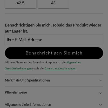
42.5
43
Benachrichtigen Sie mich, sobald das Produkt wieder
auf Lager ist.
Ihre E-Mail-Adresse
Benachrichtigen Sie mich
Mit dem Absenden des Formulars akzeptiere ich die
Allgemeinen
Geschäftsbedingungen
sowie die
Datenschutzbestimmungen
Merkmale Und Spezifikationen
Freeyourfeet!
Die perfekte Passform mit 100% Zehenfreiheit.
Natürlich geformte Schuhe, handgefertigt hergestellt.
Pflegehinweise
Qualität, die man spürt:
Geschmeidige, glatte Oberfläche, die
Eine gründliche und regelmäßige Behandlung Ihrer Schuhe ist der
Eleganz und Hochwertigkeit ausstrahlt. Das weiche und zugleich
Allgemeine Lieferinformationen
Schlüssel zu Langlebigkeit und einem gepflegten Aussehen. So