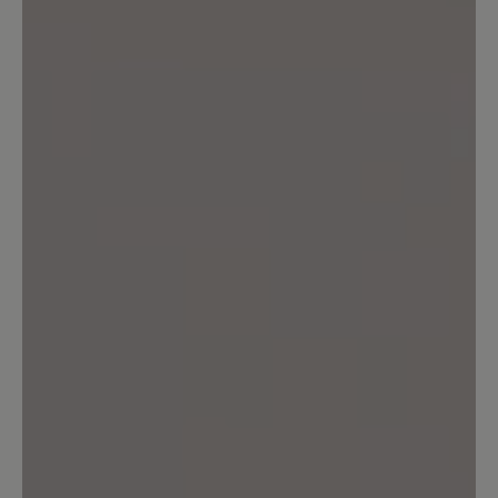
Sortiert nach
4
Bewertungen
11. Februar 2026 10:33
Bewertung mit 5 von 5 Sternen
Sehr bequem mit einem kleinen
Aber
Das ist mein erster Kauf von Schuhen
der Marke Bär, und ich bin positiv
überrascht. Ehrlich gesagt hätte ich
nicht gedacht, dass Schuhe so bequem
sein können. Sie sitzen perfekt am Fuß,
sind leicht und sehr angenehm zu
tragen. Ich trage sie mit Freude und
werde diese Marke auf jeden Fall wieder
in Betracht ziehen. Es gibt nur ein