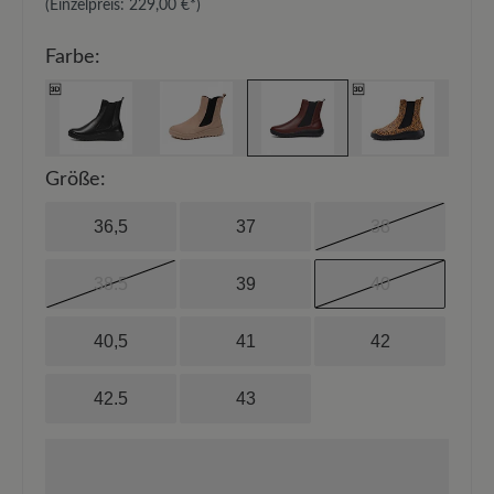
(Einzelpreis:
229,00 €*
)
Farbe:
Größe:
36,5
37
38
38.5
39
40
40,5
41
42
42.5
43