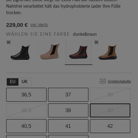
die LightHike Sohle sorgt für extra Halt auf nassem Boden.
Nahtfrei verarbeitet hält das hydrophobierte Leder Ihre Füße
trocken.
229,00 €
inkl. MwSt.
WÄHLEN SIE EINE FARBE
dunkelbraun
Größentabelle
EU
UK
36,5
37
38
38.5
39
40
40,5
41
42