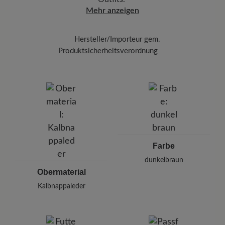
Mehr anzeigen
Hersteller/Importeur gem.
Produktsicherheitsverordnung
Marke:
BÄR
BÄR GmbH
Pleidelsheimer Str. 15/1, 74321 Bietigheim-Bissingen,
Deutschland
E-mail:
kundenbetreuung@baer-schuhe.de
Telefon: 0800 51 65 65 56 (gebührenfrei)
Farbe
dunkelbraun
Obermaterial
Kalbnappaleder