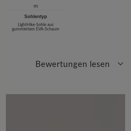
Sohlentyp
LightHike-Sohle aus
gummiertem EVA-Schaum
Bewertungen lesen
4 von 4 Bewertungen
4 von 5 Sternen
Durchschnittliche Bewertung von
25%
Perfekt (1)