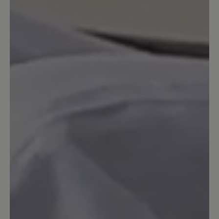
Habe die bequemen roten Lackschuhe
von Jolina vor einem Jahr gekauft, bin
sehr zufrieden. Nun diese Stiefflette,
super Zehenfreiheit, ein Hingucker. Hier
ist Qualität ein Gebot.