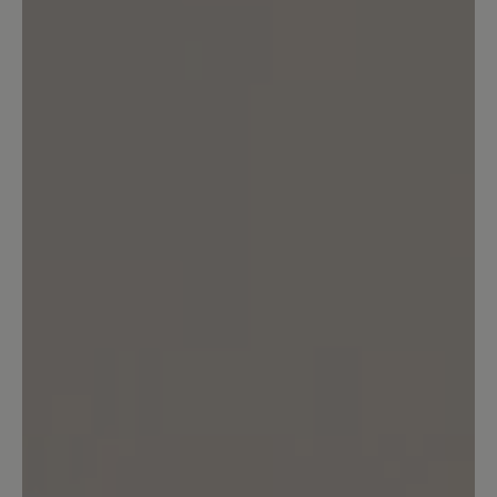
sofort in allen Farben kaufen.
16. Juli 2025 10:21
Bewertung mit 3 von 5 Sternen
Ausgefallene Stiefel
Tolle Schuhe, gute Passform im
Fußbereich, allerdings extrem eng an
der Wade ..... Sooo schade, leider zurück
5. November 2023 15:08
Bewertung mit 4 von 5 Sternen
Birgit