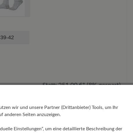
39-42
Statt:
251,00 €*
(8% gespart)
 für das Bundle:
230,92 €*
%
en wir und unsere Partner (Drittanbieter) Tools, um Ihr
f anderen Seiten anzuzeigen.
ndle in den Warenkorb
duelle Einstellungen“, um eine detaillierte Beschreibung der