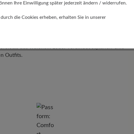
önnen Ihre Einwilligung später jederzeit ändern / widerrufen.
urch die Cookies erheben, erhalten Sie in unserer
BEL"
efelette aus
weichem Leder
verbindet stylishen Chic
en Outfits.
nd