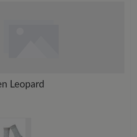
.
Sie Ihre Schuhe mit dem
Imprägnierspray Carbon Pro (400
 mm Softness-Fußbett mit Lederbezug. Atmungsaktives
en Abstand von 20-30 cm ein.
m trockenes und natürliches Fußklima.
en Leopard