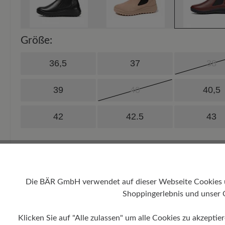
Größe:
36,5
37
38
39
40
40,5
42
42.5
43
Die BÄR GmbH verwendet auf dieser Webseite Cookies und
Shoppingerlebnis und unser 
Klicken Sie auf "Alle zulassen" um alle Cookies zu akzeptie