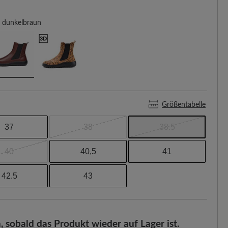
dunkelbraun
Größentabelle
37
38
38.5
40
40,5
41
42.5
43
, sobald das Produkt wieder auf Lager ist.