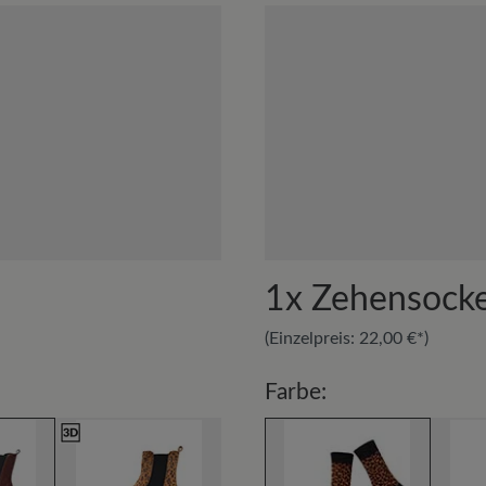
Lieblingsstück gerade befindet
Zum Abschluss schützen 
Herausnehmbares Fußbett:
6
ml)
. Halten Sie dabei ein
Leder unterstützt ein angeneh
Funktionalität:
Atmungsaktiv
1x
Zehensock
(Einzelpreis:
22,00 €*
)
Farbe: