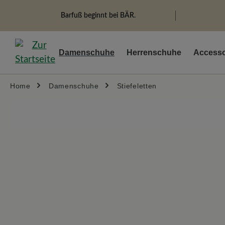
springen
Zur Hauptnavigation springen
Barfuß beginnt bei BÄR.
Damenschuhe
Herrenschuhe
Accesso
Home
Damenschuhe
Stiefeletten
Bildergalerie überspringen