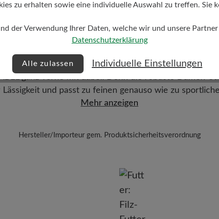
s zu erhalten sowie eine individuelle Auswahl zu treffen. Sie k
und der Verwendung Ihrer Daten, welche wir und unsere Partner d
Datenschutzerklärung
duktinformationen
"MA
Individuelle Einstellungen
Alle zulassen
MABEL ganz vorne mit dabei. Denn die robuste Damen-Sti
 Lässigkeit und passt zu feinen genauso wie zu sportlich
Mehr anzeigen
Hersteller/Importeur gem. Produktsicherheitsverordnung
Marke:
BÄR
BÄR GmbH
leidelsheimer Str. 15/1, 74321 Bietigheim-Bissingen, Deutschla
E-mail:
kundenbetreuung@baer-schuhe.de
Telefon: 0800 51 65 65 56 (gebührenfrei)