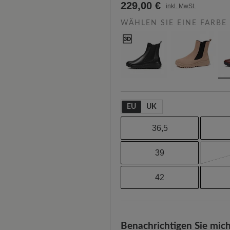
229,00 €
inkl. MwSt.
WÄHLEN SIE EINE FARBE
EU
UK
36,5
39
42
Benachrichtigen Sie mich