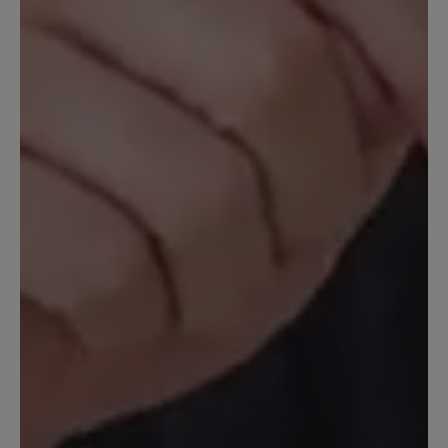
dünn und die Sohle ist ungefüttert.Für
einen Winterstiefel bei der Preisklasse
nicht ok.Deswegen habe ich ihn
schweren Herzens
zurückgeschickt.Übergangsschuhe habe
ich genug. Wenn ihr dieses Modell
gefüttert herausbringt würde ich es
sofort in allen Farben kaufen.
16. Juli 2025 10:21
Bewertung mit 3 von 5 Sternen
Ausgefallene Stiefel
Tolle Schuhe, gute Passform im
Fußbereich, allerdings extrem eng an