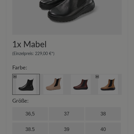
dem
Imprägnierspray Carbon Pro (400 ml)
.
Halten Sie dabei einen Abstand von 20-30 cm
ein.
1x
Mabel
(Einzelpreis:
229,00 €*
)
Farbe:
Größe:
36,5
37
38
38.5
39
40