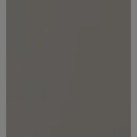
Teilen Sie Ihre Erfahrungen mit anderen
Kunden.
Bewertung schreiben
Sortiert nach
4
Bewertungen
11. Februar 2026 10:33
Bewertung mit 5 von 5 Sternen
Sehr bequem mit einem kleinen
Aber
Das ist mein erster Kauf von Schuhen