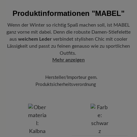
Produktinformationen
"MABEL"
Wenn der Winter so richtig Spaß machen soll, ist MABEL
ganz vorne mit dabei. Denn die robuste Damen-Stiefelette
aus
weichem Leder
verbindet stylishen Chic mit cooler
Lässigkeit und passt zu feinen genauso wie zu sportlichen
Outfits.
Mehr anzeigen
Hersteller/Importeur gem.
Produktsicherheitsverordnung
Marke:
BÄR
BÄR GmbH
Pleidelsheimer Str. 15/1, 74321 Bietigheim-Bissingen,
Deutschland
E-mail:
kundenbetreuung@baer-schuhe.de
Telefon: 0800 51 65 65 56 (gebührenfrei)