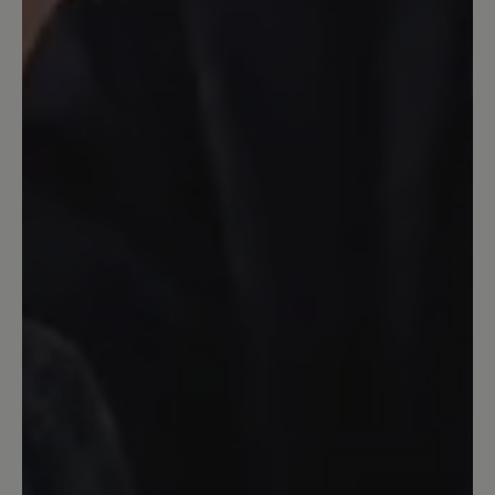
der Wade ..... Sooo schade, leider zurück
5. November 2023 15:08
Bewertung mit 4 von 5 Sternen
Birgit
Habe die bequemen roten Lackschuhe
von Jolina vor einem Jahr gekauft, bin
sehr zufrieden. Nun diese Stiefflette,
super Zehenfreiheit, ein Hingucker. Hier
ist Qualität ein Gebot.