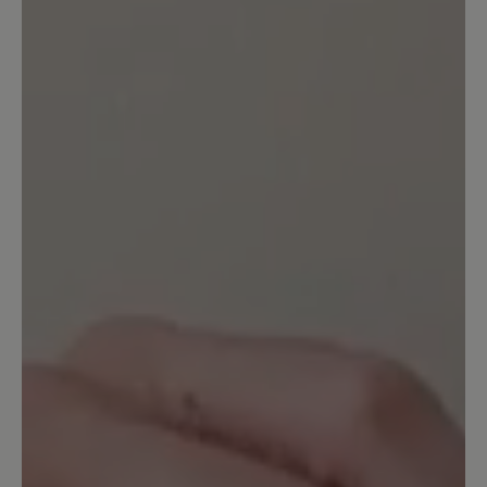
30. Oktober 2025 12:27
Bewertung mit 4 von 5 Sternen
Tolle Passform
Mir hat dieser Schuh sehr gut
gefallen.Endlich mal ein Schuh der am
Fuß gut gepasst hat und schmale
Waden/Knöchel hat.Es gibt auch Leute
mit schmalen Unterschenkeln und
breiten Füßen,Meistens ist mir der
Schaft zu weit, wenn der Fuß breit
genug ist.Dies war hier endlich einmal
anders.Allerdings hätte ich mir
gewünscht, dass er mehr gefüttert
ist.Der Fleecestoff im Schuh ist im
Vergleich zu anderen Modellen sehr