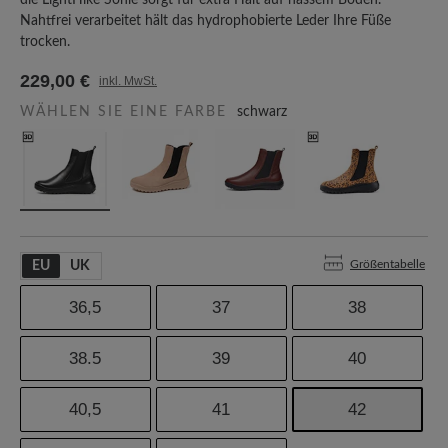
die LightHike Sohle sorgt für extra Halt auf nassem Boden.
Nahtfrei verarbeitet hält das hydrophobierte Leder Ihre Füße
trocken.
229,00 €
inkl. MwSt.
WÄHLEN SIE EINE FARBE
schwarz
Größentabelle
EU
UK
36,5
37
38
38.5
39
40
40,5
41
42