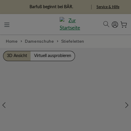
alt springen
Freiheitspioniere
Service & Hilfe
Home
Damenschuhe
Stiefeletten
Bildergalerie überspringen
3D Ansicht
Virtuell ausprobieren