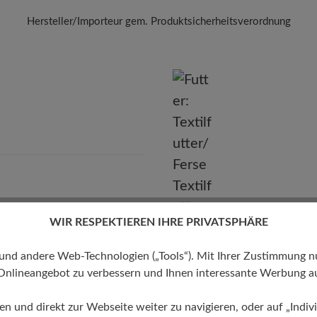
Hersteller/Importeur gem. Produktsicherheitsverordnung
Marke:
BÄR
BÄR GmbH
leidelsheimer Str. 15/1, 74321 Bietigheim-Bissingen, Deutschla
E-mail:
kundenbetreuung@baer-schuhe.de
Telefon: 0800 51 65 65 56 (gebührenfrei)
WIR RESPEKTIEREN IHRE PRIVATSPHÄRE
Futter
 andere Web-Technologien („Tools“). Mit Ihrer Zustimmung nutz
Textilfutter/Ferse Textilfutter
Onlineangebot zu verbessern und Ihnen interessante Werbung au
ren und direkt zur Webseite weiter zu navigieren, oder auf „Indivi