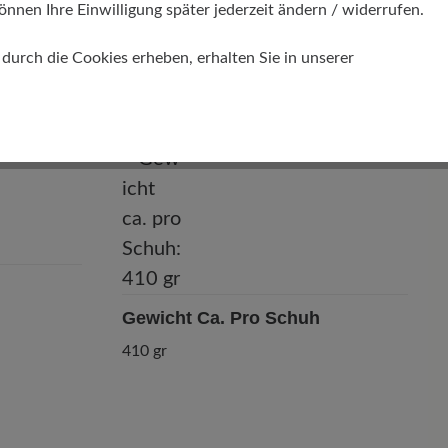
önnen Ihre Einwilligung später jederzeit ändern / widerrufen.
Passform
urch die Cookies erheben, erhalten Sie in unserer
Comfort - Weite Passform (H) - Für
normale bis kräftige Füße
Gewicht Ca. Pro Schuh
410 gr