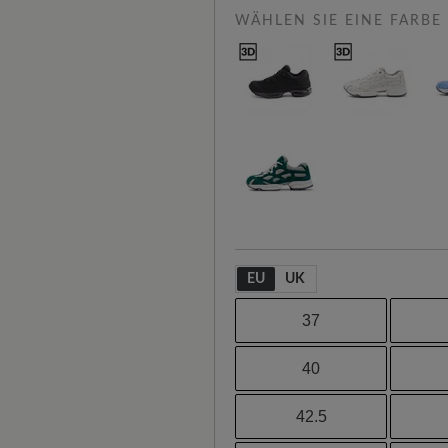
WÄHLEN SIE EINE FARBE
EU
UK
37
40
42.5