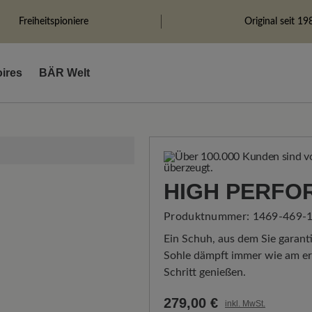
Freiheitspioniere
Original seit 19
ires
BÄR Welt
HIGH PERFO
Produktnummer:
1469-469-1
Ein Schuh, aus dem Sie garanti
Sohle dämpft immer wie am ers
Schritt genießen.
279,00 €
inkl. MwSt.