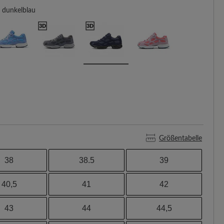
dunkelblau
Größentabelle
38
38.5
39
40,5
41
42
43
44
44,5