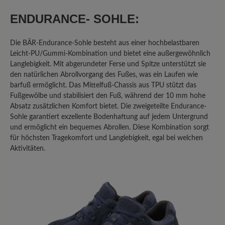
Oberteil; allen gemeinsam ist die
ENDURANCE- SOHLE:
rutschige Sohle. Im Winter auf Eis -
keine Chance! Was eine echte
Die BÄR-Endurance-Sohle besteht aus einer hochbelastbaren
Gummisohle noch an Haftung hat, fehlt
Leicht-PU/Gummi-Kombination und bietet eine außergewöhnlich
hier vollends! Ich habe im Auto -
Langlebigkeit. Mit abgerundeter Ferse und Spitze unterstützt sie
austattungsbedingt - eine
den natürlichen Abrollvorgang des Fußes, was ein Laufen wie
Metallpedalerie; auch hier ist mit dem
barfuß ermöglicht. Das Mittelfuß-Chassis aus TPU stützt das
Sohlenmix, wenn er denn einmal feucht
Fußgewölbe und stabilisiert den Fuß, während der 10 mm hohe
werden sollte, Vorsicht geboten! Da
Absatz zusätzlichen Komfort bietet. Die zweigeteilte Endurance-
Sohle garantiert exzellente Bodenhaftung auf jedem Untergrund
gibt's kein Halten! ich hatte mir sogar
und ermöglicht ein bequemes Abrollen. Diese Kombination sorgt
von einem "Mister-Minute-Shop" in
für höchsten Tragekomfort und Langlebigkeit, egal bei welchen
einem Kaufhaus eine "echte"
Aktivitäten.
Gummisohle aufkleben lassen - dann
ging's.. Schade, eigentlich... denn sonst
sind die Schuhe von Bär wirklich gut
verarbeitet, für mich immer passend
und in jedem Fall ihr Geld wert.