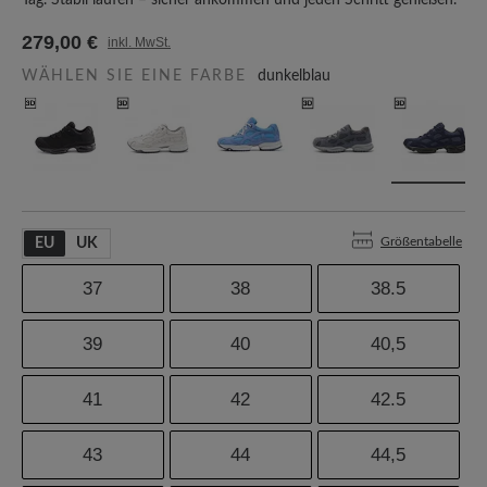
Tag. Stabil laufen – sicher ankommen und jeden Schritt genießen.
279,00 €
inkl. MwSt.
WÄHLEN SIE EINE FARBE
dunkelblau
Größentabelle
EU
UK
37
38
38.5
39
40
40,5
41
42
42.5
43
44
44,5