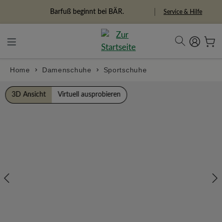
alt springen
Freiheitspioniere
Service & Hilfe
Home
Damenschuhe
Sportschuhe
Bildergalerie überspringen
3D Ansicht
Virtuell ausprobieren