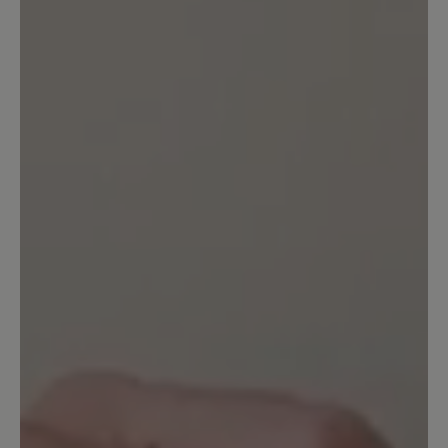
Bewertung mit 1 von 5 Sternen
Schuhe nicht tragbar
Leider kann ich die positiven Angaben
dieses Schuhs nicht bestätigen. Bei
einem ersten Spaziergang bin ich
mehrfach beidseitig umgeknickt.
Achtung: Als Mangel wurde dies leider
nicht anerkannt. Der Schuh wird nicht
zurück genommen. Ebenso war die
Hitzeentwicklung des Schuhs sehr stark
und das bei 23 Grad im Schatten. Das
kenne ich so nicht mal von
Volllederschuhen. Schade.
Unser Kommentar: Bitte haben Sie
Verständnis, dass wir für individuelle