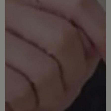
Passformprobleme keine Garantie übernehmen
können. Sie haben 14 Tage nach Kauf Zeit, um
den guten Sitz der Schuhe zu probieren.
25. Dezember 2023 09:58
Bewertung mit 5 von 5 Sternen
Endlich schmerzfrei
Im Frühjahr 2023 gekauft weil ich all
meine Schuhe wegen Arthrose im
Großzeh maximal 2 Stunden tragen
konnte. Jetzt kann ich 8-10 Stunden
täglich im Verkauf damit arbeiten und
habe null Schmerzen. Die Schuhe sind
ohne Einlagen besser als anderen mit
meinen verordneten Einlagen. Einzig die