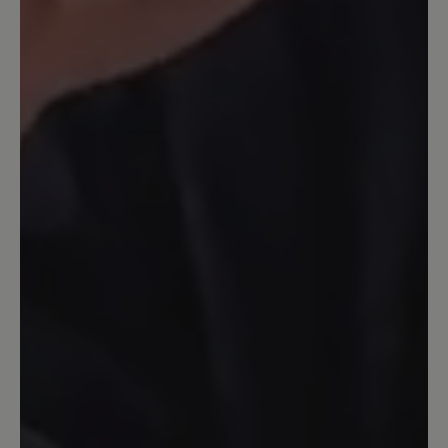
klobige Form stört mich etwas…
14. September 2023 14:23
Bewertung mit 5 von 5 Sternen
Katharina
Obwohl ich schon viele Schuhe von Bär
trage muss ich sagen,daß dieser Schuh
einzigartig ist.Hier stimmt alles.Dieser
Schuh ist ei e Wohltat für die Füße.
Anziehen und loslaufen. Egal auf
welchem Untergrund egal wieviel
Kilometer die Füße bleiben
entspannt.Nach einer Hallux Operation
im Januar habe ich h immer noch
Schmerzen beim Laufen dieser Schuh