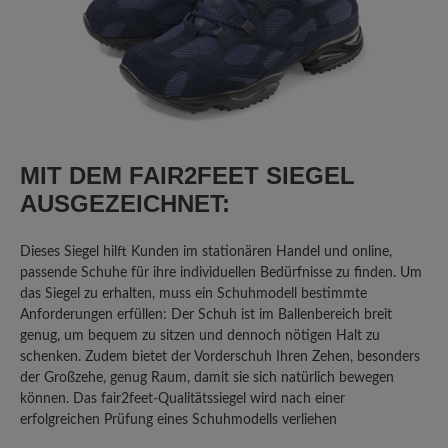
11. September 2025 11:06
Bewertung mit 1 von 5 Sternen
Klobiger Schuh in schöner Farbe
MIT DEM FAIR2FEET SIEGEL
Ich habe diesen Schuh gewählt, da ich
Problemfüsse habe und einen
AUSGEZEICHNET:
bequemen Freizeitschuh in grün
gesucht habe. Glücklich bin ich damit
Dieses Siegel hilft Kunden im stationären Handel und online,
jedoch nicht. Die Sohle hat kein
passende Schuhe für ihre individuellen Bedürfnisse zu finden. Um
Abrollverhalten, das Innenteil besteht
das Siegel zu erhalten, muss ein Schuhmodell bestimmte
Anforderungen erfüllen: Der Schuh ist im Ballenbereich breit
aus nicht atmungsaktivem Material, das
genug, um bequem zu sitzen und dennoch nötigen Halt zu
schon nach einmaligem Tragen
schenken. Zudem bietet der Vorderschuh Ihren Zehen, besonders
unangenehm riecht. Die Schuhe sind
der Großzehe, genug Raum, damit sie sich natürlich bewegen
klobig und nach 1 stündigem
können. Das fair2feet-Qualitätssiegel wird nach einer
Spaziergang hatte ich sehr gestresste
erfolgreichen Prüfung eines Schuhmodells verliehen
Knie aufgrund des mangelnden