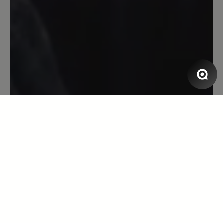
erleichtert mir das Laufen enorm.Der
Schuh ist jeden Cent wert.ich werde ihn
mir noch in einer anderen Farbe kaufen.
13. April 2023 07:20
Bewertung mit 5 von 5 Sternen
Super bequem!
Aufgrund diverser Fussprobleme mein
erstes paar Bärschuhe. Sämtliche
Komfortschuhe anderer Hersteller sind
im Vorfussbereich für mich zu eng.
Aufgrund Arztempfehlung diesen Schuh
gekauft und hier drückt nichts! Perfekt!
Wenn jetzt noch die Einlagen vom