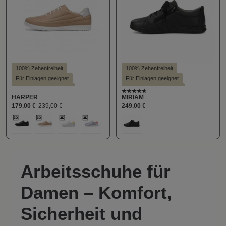
100% Zehenfreiheit
100% Zehenfreiheit
Für Einlagen geeignet
Für Einlagen geeignet
Hallux valgus geeignet
Hallux valgus geeignet
Durchschnittliche Bewert
HARPER
MIRIAM
Stil - Casual
Leichter Einstieg
Stil - Casual
179,00 €
239,00 €
249,00 €
auswählen
auswählen
Farbe
Farbe
100
211
391
713
159
Arbeitsschuhe für
Damen – Komfort,
Sicherheit und