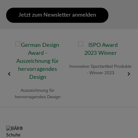
Jetzt zum Newsletter anmelden
old
Innovative Sportartikel Produkte
R
- Winner 2023
Auszeichnung für
hervorragendes Design