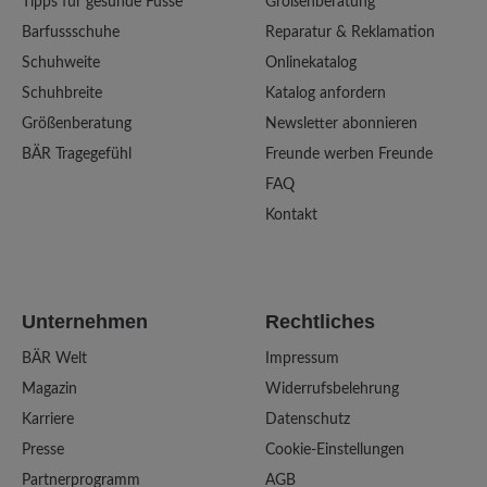
Tipps für gesunde Füsse
Größenberatung
Barfussschuhe
Reparatur & Reklamation
Schuhweite
Onlinekatalog
Schuhbreite
Katalog anfordern
Größenberatung
Newsletter abonnieren
BÄR Tragegefühl
Freunde werben Freunde
FAQ
Kontakt
Unternehmen
Rechtliches
BÄR Welt
Impressum
Magazin
Widerrufsbelehrung
Karriere
Datenschutz
Presse
Cookie-Einstellungen
Partnerprogramm
AGB