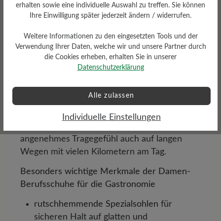
erhalten sowie eine individuelle Auswahl zu treffen. Sie können
In der Gastronomie zählt jede Bewegung - ob
Ihre Einwilligung später jederzeit ändern / widerrufen.
am Tisch, an der Theke oder in der
Küche.
Rutschfeste und leichte
Berufsschuhe
Weitere Informationen zu den eingesetzten Tools und der
Verwendung Ihrer Daten, welche wir und unsere Partner durch
für Damen sind hier ein Muss, denn lange
die Cookies erheben, erhalten Sie in unserer
Schichten, schnelles Tempo und
Datenschutzerklärung
unterschiedliche Bodenbeläge beanspruchen
Füße und Schuhe gleichermaßen.
Alle zulassen
Kellnerschuhe für Damen aus dem BÄR-
Sortiment überzeugen durch sicheren Halt,
Individuelle Einstellungen
flexible Sohlen und ein besonders
angenehmes Tragegefühl auch auf langen
Wegen mit vielen Kilometern am Tag.
Besonders wichtige Merkmale der Damen-
Berufsschuhe für die Gastronomie
rutschhemmende Spezialsohlen
für
sicheren Halt auf glatten und