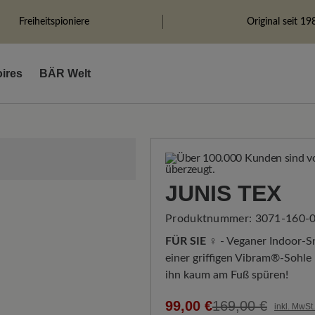
Freiheitspioniere
Original seit 19
ires
BÄR Welt
JUNIS TEX
Produktnummer:
3071-160-0
FÜR SIE ♀
- Veganer Indoor-S
einer griffigen Vibram®-Sohle 
ihn kaum am Fuß spüren!
99,00 €
169,00 €
inkl. MwSt.