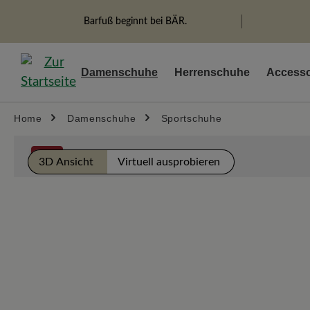
springen
Zur Hauptnavigation springen
Barfuß beginnt bei BÄR.
Damenschuhe
Herrenschuhe
Accesso
Home
Damenschuhe
Sportschuhe
Bildergalerie überspringen
%
3D Ansicht
Virtuell ausprobieren