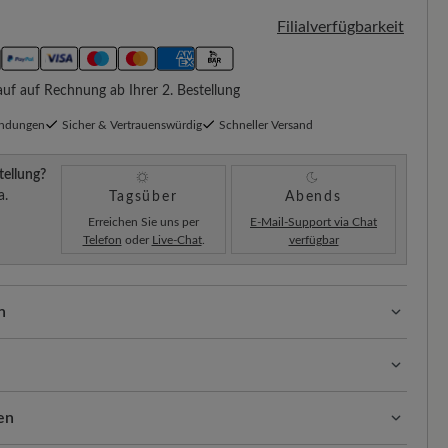
Filialverfügbarkeit
f auf Rechnung ab Ihrer 2. Bestellung
endungen
Sicher & Vertrauenswürdig
Schneller Versand
tellung?
a.
Tagsüber
Abends
Erreichen Sie uns per
E-Mail-Support via Chat
Telefon
oder
Live-Chat
.
verfügbar
n
ssform mit 100% Zehenfreiheit. Natürlich geformte
llt.
il überzeugt durch seine Leichtigkeit und
ngsaktiv und vielseitig – mit der richtigen Pflege bleiben
en
sich das flexible Material ideal der Fußform an.
timal geschützt. So geht’s: