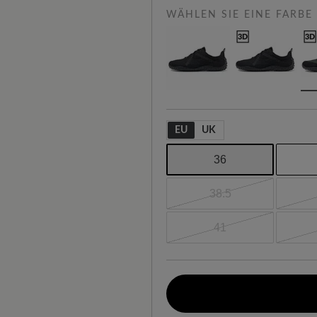
WÄHLEN SIE EINE FARBE
EU
UK
36
38.5
41