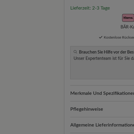
Lieferzeit: 2-3 Tage
BÄR-Kau
Kostenlose Rücks
Brauchen Sie Hilfe vor der Bes
Unser Expertenteam ist für Sie d
Merkmale Und Spezifikatione
Freeyourfeet!
Die perfekte Pa
Schuhe, handgefertigt hergeste
Pflegehinweise
Komfort für jeden Schritt:
Text
Textilschuhe sind leicht, atmu
Allgemeine Lieferinformation
Atmungsaktivität. Zudem passt 
sie frisch, farbintensiv und op