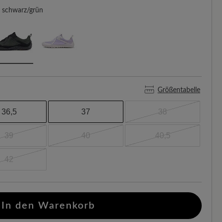
schwarz/grün
Größentabelle
36,5
37
38
39
40
40,5
42
In den Warenkorb