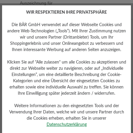
Auszeichnung für
hervorragendes Design
WIR RESPEKTIEREN IHRE PRIVATSPHÄRE
Die BÄR GmbH verwendet auf dieser Webseite Cookies und
andere Web-Technologien („Tools“). Mit Ihrer Zustimmung nutzen
wir und unsere Partner (Drittanbieter) Tools, um Ihr
Shoppingerlebnis und unser Onlineangebot zu verbessern und
Ihnen interessante Werbung auf anderen Seiten anzuzeigen.
Klicken Sie auf "Alle zulassen" um alle Cookies zu akzeptieren und
direkt zur Webseite weiter zu navigieren, oder auf „Individuelle
Facebook
Instagram
YouTube
Pinterest
Einstellungen“, um eine detaillierte Beschreibung der Cookie-
Kategorien und eine Übersicht der eingesetzten Cookies zu
erhalten sowie eine individuelle Auswahl zu treffen. Sie können
Mo – Fr 8:00 - 18:00 Uhr
Ihre Einwilligung später jederzeit ändern / widerrufen.
0800 51 65 65 56 (gebührenfrei)
Weitere Informationen zu den eingesetzten Tools und der
kundenbetreuung@baer-schuhe.de
Verwendung Ihrer Daten, welche wir und unsere Partner durch
die Cookies erheben, erhalten Sie in unserer
Datenschutzerklärung