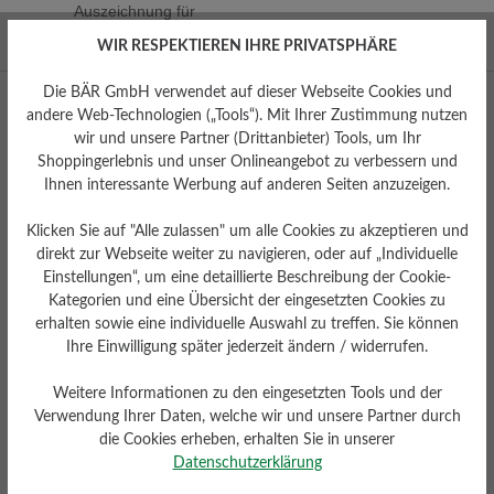
Auszeichnung für
hervorragendes Design
WIR RESPEKTIEREN IHRE PRIVATSPHÄRE
Die BÄR GmbH verwendet auf dieser Webseite Cookies und
andere Web-Technologien („Tools“). Mit Ihrer Zustimmung nutzen
wir und unsere Partner (Drittanbieter) Tools, um Ihr
Shoppingerlebnis und unser Onlineangebot zu verbessern und
Ihnen interessante Werbung auf anderen Seiten anzuzeigen.
Klicken Sie auf "Alle zulassen" um alle Cookies zu akzeptieren und
direkt zur Webseite weiter zu navigieren, oder auf „Individuelle
Facebook
Instagram
YouTube
Pinterest
Einstellungen“, um eine detaillierte Beschreibung der Cookie-
Kategorien und eine Übersicht der eingesetzten Cookies zu
erhalten sowie eine individuelle Auswahl zu treffen. Sie können
Mo – Fr 8:00 - 18:00 Uhr
Ihre Einwilligung später jederzeit ändern / widerrufen.
0800 51 65 65 56 (gebührenfrei)
Weitere Informationen zu den eingesetzten Tools und der
kundenbetreuung@baer-schuhe.de
Verwendung Ihrer Daten, welche wir und unsere Partner durch
die Cookies erheben, erhalten Sie in unserer
Datenschutzerklärung