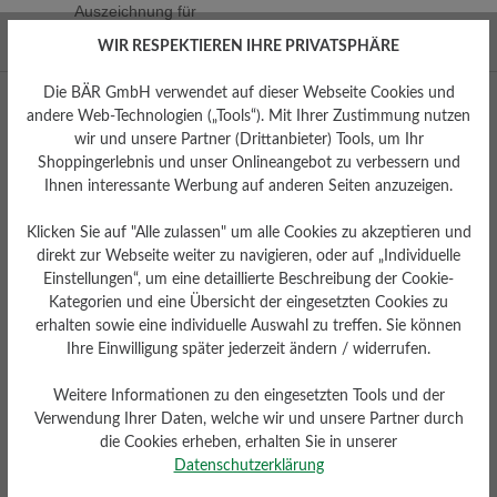
Auszeichnung für
hervorragendes Design
WIR RESPEKTIEREN IHRE PRIVATSPHÄRE
Die BÄR GmbH verwendet auf dieser Webseite Cookies und
andere Web-Technologien („Tools“). Mit Ihrer Zustimmung nutzen
wir und unsere Partner (Drittanbieter) Tools, um Ihr
Shoppingerlebnis und unser Onlineangebot zu verbessern und
Ihnen interessante Werbung auf anderen Seiten anzuzeigen.
Klicken Sie auf "Alle zulassen" um alle Cookies zu akzeptieren und
direkt zur Webseite weiter zu navigieren, oder auf „Individuelle
Facebook
Instagram
YouTube
Pinterest
Einstellungen“, um eine detaillierte Beschreibung der Cookie-
Kategorien und eine Übersicht der eingesetzten Cookies zu
erhalten sowie eine individuelle Auswahl zu treffen. Sie können
Mo – Fr 8:00 - 18:00 Uhr
Ihre Einwilligung später jederzeit ändern / widerrufen.
0800 51 65 65 56 (gebührenfrei)
Weitere Informationen zu den eingesetzten Tools und der
kundenbetreuung@baer-schuhe.de
Verwendung Ihrer Daten, welche wir und unsere Partner durch
die Cookies erheben, erhalten Sie in unserer
Datenschutzerklärung